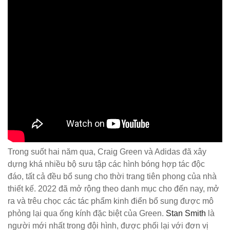
Trong suốt hai năm qua, Craig Green và Adidas đã xây
dựng khá nhiều bộ sưu tập các hình bóng hợp tác độc
đáo, tất cả đều bổ sung cho thời trang tiên phong của nhà
thiết kế. 2022 đã mở rộng theo danh mục cho đến nay, mở
ra và trêu chọc các tác phẩm kinh điển bổ sung được mô
phỏng lại qua ống kính đặc biệt của Green.
Stan Smith
là
người mới nhất trong đội hình, được phối lại với đơn vị