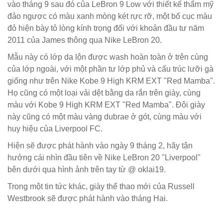
vào tháng 9 sau đó của LeBron 9 Low với thiết kế thẩm mỹ
đảo ngược có màu xanh mòng két rực rỡ, một bố cục màu
đỏ hiện bày tỏ lòng kính trọng đối với khoản đầu tư năm
2011 của James thông qua Nike LeBron 20.
Mẫu này có lớp da lộn được wash hoàn toàn ở trên cùng
của lớp ngoài, với một phần tư lớp phủ và cấu trúc lưỡi gà
giống như trên Nike Kobe 9 High KRM EXT "Red Mamba".
Họ cũng có một loại vải dệt bằng da rắn trên giày, cùng
màu với Kobe 9 High KRM EXT "Red Mamba". Đôi giày
này cũng có một màu vàng dubrae ở gót, cùng màu với
huy hiệu của Liverpool FC.
Hiện sẽ được phát hành vào ngày 9 tháng 2, hãy tận
hưởng cái nhìn đầu tiên về Nike LeBron 20 "Liverpool"
bên dưới qua hình ảnh trên tay từ @ oklai19.
Trong một tin tức khác, giày thể thao mới của Russell
Westbrook sẽ được phát hành vào tháng Hai.