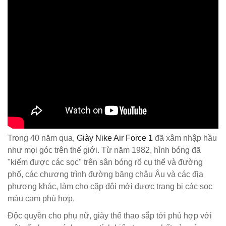
Trong 40 năm qua,
Giày Nike Air Force 1
đã xâm nhập hầu
như mọi góc trên thế giới. Từ năm 1982, hình bóng đã
"kiếm được các sọc" trên sân bóng rổ cụ thể và đường
phố, các chương trình đường băng châu Âu và các địa
phương khác, làm cho cặp đôi mới được trang bị các sọc
màu cam phù hợp.
Độc quyền cho phụ nữ, giày thể thao sắp tới phù hợp với