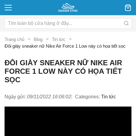
Trang chủ
Blog
Tin tức
Đôi giày sneaker nữ Nike Air Force 1 Low này có họa tiết sọc
ĐÔI GIÀY SNEAKER NỮ NIKE AIR
FORCE 1 LOW NÀY CÓ HỌA TIẾT
SỌC
Ngày gửi:
09/11/2022 16:06:02
Categories:
Tin tức