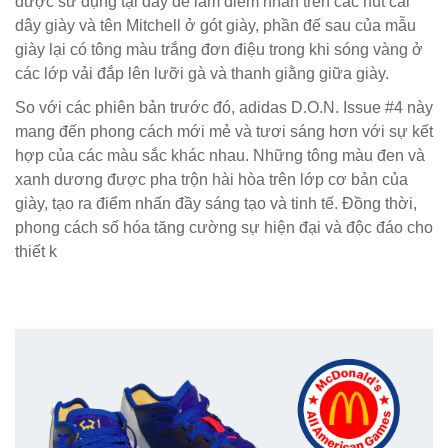
được sử dụng tại đây để làm điểm nhấn trên các nút cài
dây giày và tên Mitchell ở gót giày, phần đế sau của mẫu
giày lại có tông màu trắng đơn điệu trong khi sóng vàng ở
các lớp vải đắp lên lưỡi gà và thanh giằng giữa giày.
So với các phiên bản trước đó, adidas D.O.N. Issue #4 này
mang đến phong cách mới mẻ và tươi sáng hơn với sự kết
hợp của các màu sắc khác nhau. Những tông màu đen và
xanh dương được pha trộn hài hòa trên lớp cơ bản của
giày, tạo ra điểm nhấn đầy sáng tạo và tinh tế. Đồng thời,
phong cách số hóa tăng cường sự hiện đại và độc đáo cho
thiết k