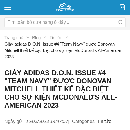
Trang chủ
Blog
Tin tức
Giày adidas D.O.N. Issue #4 "Team Navy" được Donovan
Mitchell thiết kế đặc biệt cho sự kiện McDonald's All-American
2023
GIÀY ADIDAS D.O.N. ISSUE #4
"TEAM NAVY" ĐƯỢC DONOVAN
MITCHELL THIẾT KẾ ĐẶC BIỆT
CHO SỰ KIỆN MCDONALD'S ALL-
AMERICAN 2023
Ngày gửi:
16/03/2023 14:47:57
Categories:
Tin tức