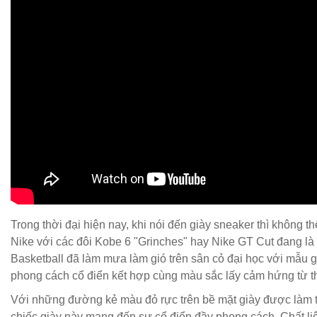
Trong thời đại hiện nay, khi nói đến giày sneaker thì không 
Nike với các đôi Kobe 6 "Grinches" hay Nike GT Cut đang là
Basketball đã làm mưa làm gió trên sân cỏ đại học với mẫu già
phong cách cổ điển kết hợp cùng màu sắc lấy cảm hứng từ 
Với những đường kẻ màu đỏ rực trên bề mặt giày được làm từ 
chiếc giày này mang đến sự cổ điển đầy phong cách. Chất liệ