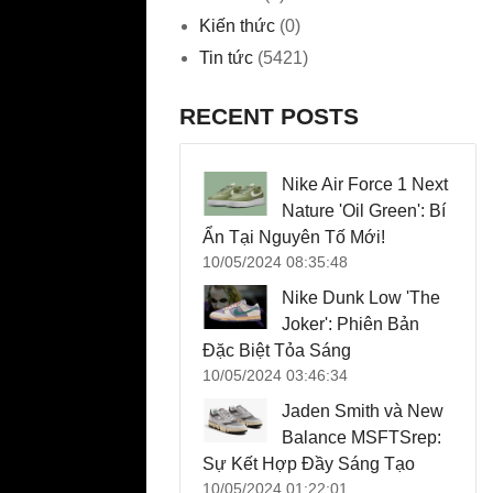
Kiến thức
(0)
Tin tức
(5421)
RECENT POSTS
Nike Air Force 1 Next
Nature 'Oil Green': Bí
Ẩn Tại Nguyên Tố Mới!
10/05/2024 08:35:48
Nike Dunk Low 'The
Joker': Phiên Bản
Đặc Biệt Tỏa Sáng
10/05/2024 03:46:34
Jaden Smith và New
Balance MSFTSrep:
Sự Kết Hợp Đầy Sáng Tạo
10/05/2024 01:22:01