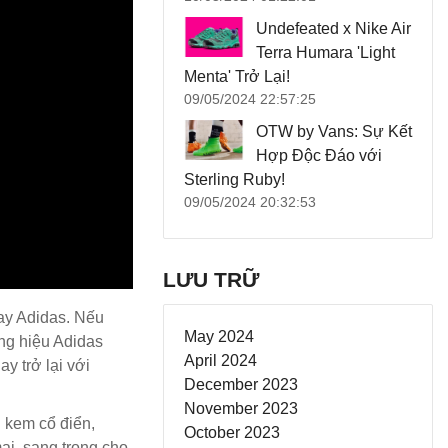
Undefeated x Nike Air
Terra Humara 'Light
Menta' Trở Lại!
09/05/2024 22:57:25
OTW by Vans: Sự Kết
Hợp Độc Đáo với
Sterling Ruby!
09/05/2024 20:32:53
LƯU TRỮ
hay Adidas. Nếu
May 2024
ơng hiệu Adidas
April 2024
y trở lại với
December 2023
November 2023
u kem cổ điển,
October 2023
ại, sang trọng cho