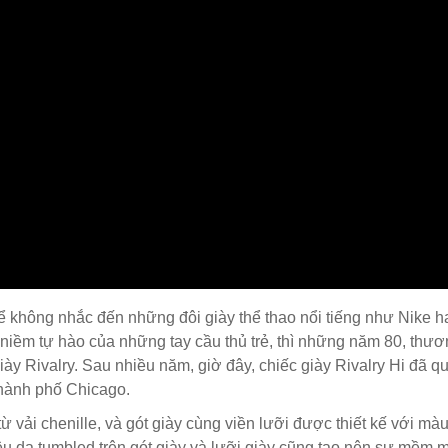
thể không nhắc đến những đôi giày thể thao nổi tiếng như Nike 
 niềm tự hào của những tay cầu thủ trẻ, thì những năm 80, thư
y Rivalry. Sau nhiều năm, giờ đây, chiếc giày Rivalry Hi đã qua
thành phố Chicago.
vải chenille, và gót giày cùng viền lưỡi được thiết kế với mà
u da tumbled trên gót giày và lưỡi giày cũng tạo nên sự mềm m