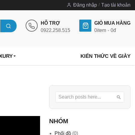
Đăng nhập
Tạo tài khoản
HỖ TRỢ
GIỎ MUA HÀNG
0922.258.515
0
item
0đ
UXURY
KIẾN THỨC VỀ GIÀY
Search
Searc
NHÓM
Phối đồ
(0)