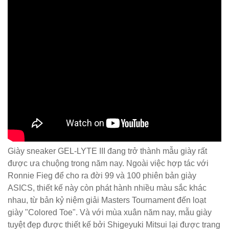
Giày sneaker GEL-LYTE III đang trở thành mẫu giày rất
được ưa chuộng trong năm nay. Ngoài việc hợp tác với
Ronnie Fieg để cho ra đời 99 và 100 phiên bản giày
ASICS, thiết kế này còn phát hành nhiều màu sắc khác
nhau, từ bản kỷ niệm giải Masters Tournament đến loạt
giày "Colored Toe". Và với mùa xuân năm nay, mẫu giày
tuyệt đẹp được thiết kế bởi Shigeyuki Mitsui lại được trang