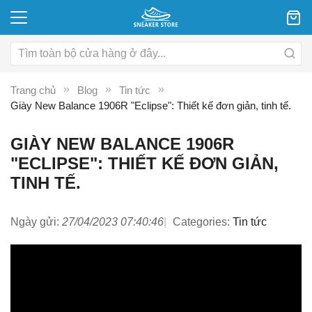
Trang chủ
Blog
Tin tức
Giày New Balance 1906R "Eclipse": Thiết kế đơn giản, tinh tế.
GIÀY NEW BALANCE 1906R
"ECLIPSE": THIẾT KẾ ĐƠN GIẢN,
TINH TẾ.
Ngày gửi:
27/04/2023 07:40:46
Categories:
Tin tức