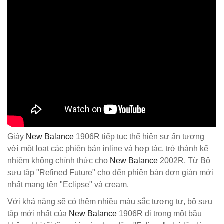
Giày
New Balance
1906R tiếp tục thể hiện sự ấn tượng
với một loạt các phiên bản inline và hợp tác, trở thành kế
nhiệm không chính thức cho
New Balance
2002R. Từ Bộ
sưu tập "Refined Future" cho đến phiên bản đơn giản mới
nhất mang tên "Eclipse" và cream.
Với khả năng sẽ có thêm nhiều màu sắc tương tự, bộ sưu
tập mới nhất của
New Balance
1906R đi trong một bầu