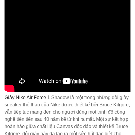
Giày Nike Air Force 1
Shadow là một trong những đôi giày
sneaker thể thao của Nike được thiết kế bởi Bruce Kilgore,
vẫn tiếp tục mang đến cho người dùng một trình độ công
nghệ tiên tiến sau 40 năm kể từ khi ra mắt. Một sự kết hợp
hoàn hảo giữa chất liệu Canvas độc đáo và thiết kế Bruce
Kilgore, đôi giày này đã tạo ra một sức hút đặc biệt cho