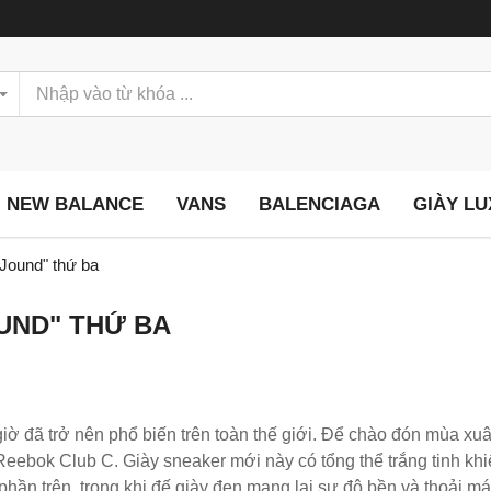
NEW BALANCE
VANS
BALENCIAGA
GIÀY L
Jound" thứ ba
OUND" THỨ BA
ờ đã trở nên phổ biến trên toàn thế giới. Để chào đón mùa xuâ
 Reebok Club C. Giày sneaker mới này có tổng thể trắng tinh khi
hần trên, trong khi đế giày đen mang lại sự độ bền và thoải mái.