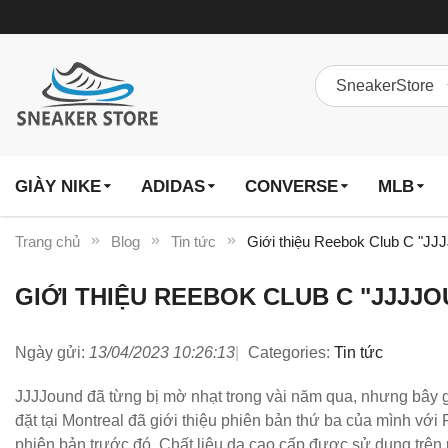
GIÀY NIKE
ADIDAS
CONVERSE
MLB
Trang chủ
Blog
Tin tức
Giới thiệu Reebok Club C "JJJ
GIỚI THIỆU REEBOK CLUB C "JJJJ
Ngày gửi:
13/04/2023 10:26:13
Categories:
Tin tức
JJJJound đã từng bị mờ nhạt trong vài năm qua, nhưng bây gi
đặt tại Montreal đã giới thiệu phiên bản thứ ba của mình với
phiên bản trước đó. Chất liệu da cao cấp được sử dụng trên p