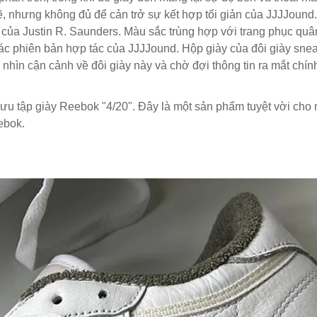
ẽ, nhưng không đủ để cản trở sự kết hợp tối giản của JJJJound.
 của Justin R. Saunders. Màu sắc trùng hợp với trang phục quân
các phiên bản hợp tác của JJJJound. Hộp giày của đôi giày sne
hìn cận cảnh về đôi giày này và chờ đợi thông tin ra mắt chính
ưu tập giày Reebok "4/20". Đây là một sản phẩm tuyệt vời cho 
ebok.