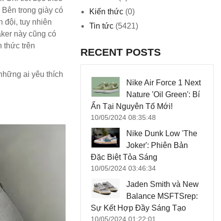
 Bên trong giày có
Kiến thức
(0)
 đội, tuy nhiên
Tin tức
(5421)
aker này cũng có
 thức trên
RECENT POSTS
những ai yêu thích
Nike Air Force 1 Next
Nature 'Oil Green': Bí
Ẩn Tại Nguyên Tố Mới!
10/05/2024 08:35:48
Nike Dunk Low 'The
Joker': Phiên Bản
Đặc Biệt Tỏa Sáng
10/05/2024 03:46:34
Jaden Smith và New
Balance MSFTSrep:
Sự Kết Hợp Đầy Sáng Tạo
10/05/2024 01:22:01