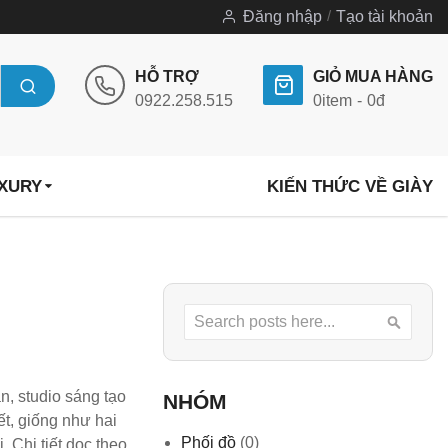
Đăng nhập
Tạo tài khoản
HỖ TRỢ
GIỎ MUA HÀNG
0922.258.515
0
item
0đ
UXURY
KIẾN THỨC VỀ GIÀY
Search
Searc
n, studio sáng tạo
NHÓM
ết, giống như hai
Phối đồ
(0)
 Chi tiết dọc theo