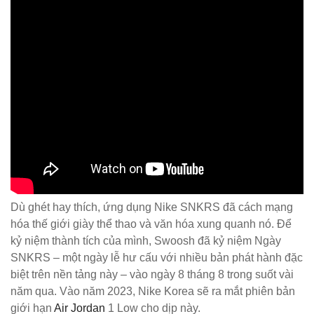
Dù ghét hay thích, ứng dụng Nike SNKRS đã cách mạng
hóa thế giới giày thể thao và văn hóa xung quanh nó. Để
kỷ niệm thành tích của mình, Swoosh đã kỷ niệm Ngày
SNKRS – một ngày lễ hư cấu với nhiều bản phát hành đặc
biệt trên nền tảng này – vào ngày 8 tháng 8 trong suốt vài
năm qua. Vào năm 2023, Nike Korea sẽ ra mắt phiên bản
giới hạn
Air Jordan
1 Low cho dịp này.