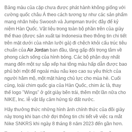
Bảng màu của cặp chưa được phát hành không giống với
cường quốc châu Á theo cách tương tự như các sản phẩm
mang nhãn hiệu Swoosh và Jumpman trước đây để kỷ
niệm Hàn Quốc. Vật liệu trong toàn bộ phần trên của giày
thể thao (được sản xuất tại Indonesia theo thông tin chi tiết
trên mặt dưới của nhãn lưỡi gà) đi chệch khỏi cấu trúc tiêu
chuẩn của
Air Jordan
ban đầu, tăng gấp đôi trọng tâm về
phong cách sống của hình bóng. Các bộ phận duy nhất
mang đến một sự sắp xếp hai tông màu hấp dẫn được bao
phủ bởi một đế ngoài màu nâu kẹo cao su yêu thích của
người hâm mộ, một mặt hàng chủ lực cho mùa hè. Cuối
cùng, loài chim quốc gia của Hàn Quốc, chim ác là, thay
thế logo "Wings" ở gót giày bên trái, thêm một lần nữa cho
NIKE, Inc. lễ vật lấy cảm hứng từ đất nước.
Hãy thưởng thức những hình ảnh chính thức của đôi giày
này trong khi bạn chờ đợi thông tin chi tiết về việc ra mắt
Nike SNKRS khi ngày 8 tháng 8 năm 2023 đến gần hơn.