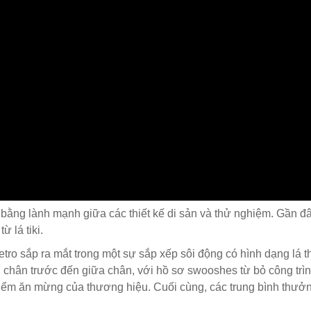
bằng lành mạnh giữa các thiết kế di sản và thử nghiệm. Gần đ
 lá tiki.
tro sắp ra mắt trong một sự sắp xếp sôi động có hình dạng lá t
àn chân trước đến giữa chân, với hồ sơ swooshes từ bỏ công trì
iểm ăn mừng của thương hiệu. Cuối cùng, các trung bình thưở