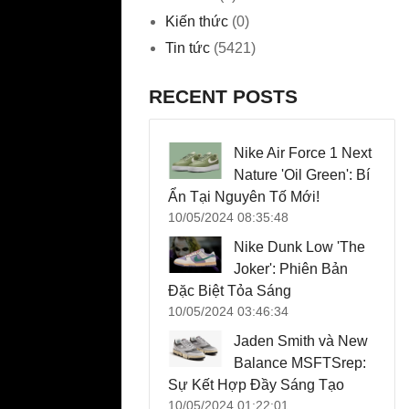
Kiến thức
(0)
Tin tức
(5421)
RECENT POSTS
Nike Air Force 1 Next
Nature 'Oil Green': Bí
Ẩn Tại Nguyên Tố Mới!
10/05/2024 08:35:48
Nike Dunk Low 'The
Joker': Phiên Bản
Đặc Biệt Tỏa Sáng
10/05/2024 03:46:34
Jaden Smith và New
Balance MSFTSrep:
Sự Kết Hợp Đầy Sáng Tạo
10/05/2024 01:22:01