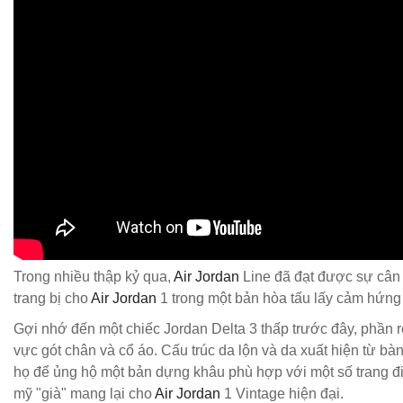
Trong nhiều thập kỷ qua,
Air Jordan
Line đã đạt được sự cân 
trang bị cho
Air Jordan
1 trong một bản hòa tấu lấy cảm hứng từ
Gợi nhớ đến một chiếc Jordan Delta 3 thấp trước đây, phần re
vực gót chân và cổ áo. Cấu trúc da lộn và da xuất hiện từ b
họ để ủng hộ một bản dựng khâu phù hợp với một số trang đ
mỹ "già" mang lại cho
Air Jordan
1 Vintage hiện đại.