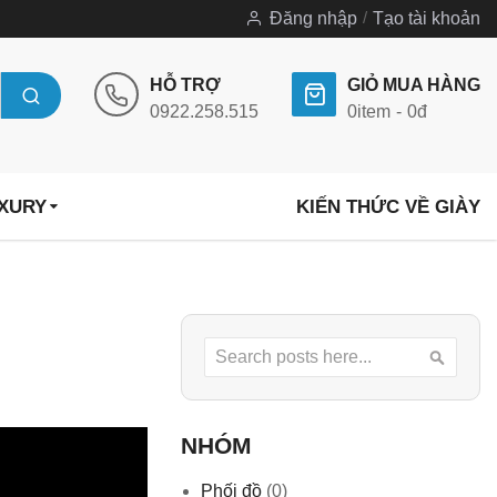
Đăng nhập
Tạo tài khoản
HỖ TRỢ
GIỎ MUA HÀNG
0922.258.515
0
item
0đ
UXURY
KIẾN THỨC VỀ GIÀY
Search
Searc
NHÓM
Phối đồ
(0)