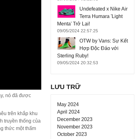
Undefeated x Nike Air
Terra Humara 'Light
Menta' Trở Lại!
09/05/2024 22:57:25
OTW by Vans: Sự Kết
Hợp Độc Đáo với
Sterling Ruby!
09/05/2024 20:32:53
LƯU TRỮ
ây, nó đã được
May 2024
April 2024
hêu trên khắp khu
December 2023
nh truyền thống của
November 2023
ng thức một thẩm
October 2023