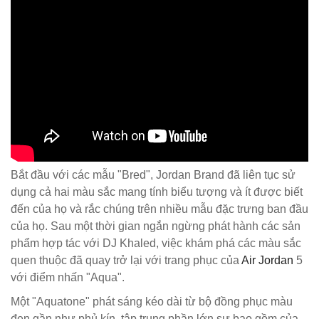
Bắt đầu với các mẫu "Bred", Jordan Brand đã liên tục sử
dụng cả hai màu sắc mang tính biểu tượng và ít được biết
đến của họ và rắc chúng trên nhiều mẫu đặc trưng ban đầu
của họ. Sau một thời gian ngắn ngừng phát hành các sản
phẩm hợp tác với DJ Khaled, việc khám phá các màu sắc
quen thuộc đã quay trở lại với trang phục của
Air Jordan
5
với điểm nhấn "Aqua".
Một "Aquatone" phát sáng kéo dài từ bộ đồng phục màu
đen gần như phủ kín, tập trung phần lớn sự bao gồm của