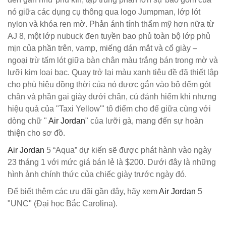
nó giữa các dụng cụ thông qua logo Jumpman, lớp lót
nylon và khóa ren mờ. Phản ánh tính thẩm mỹ hơn nữa từ
AJ 8, một lớp nubuck đen tuyền bao phủ toàn bộ lớp phủ
mịn của phần trên, vamp, miếng dán mắt và cổ giày –
ngoại trừ tấm lót giữa bàn chân màu trắng bán trong mờ và
lưỡi kim loại bạc. Quay trở lại màu xanh tiêu đề đã thiết lập
cho phù hiệu đồng thời của nó được gắn vào bộ đếm gót
chân và phần gai giày dưới chân, cú đánh hiếm khi nhưng
hiệu quả của "Taxi Yellow'" tô điểm cho đế giữa cùng với
dòng chữ "
Air Jordan
" của lưỡi gà, mang đến sự hoàn
thiện cho sơ đồ.
Air Jordan
5 “Aqua” dự kiến ​​sẽ được phát hành vào ngày
23 tháng 1 với mức giá bán lẻ là $200. Dưới đây là những
hình ảnh chính thức của chiếc giày trước ngày đó.
Để biết thêm các ưu đãi gần đây, hãy xem
Air Jordan
5
"UNC" (Đại học Bắc Carolina).