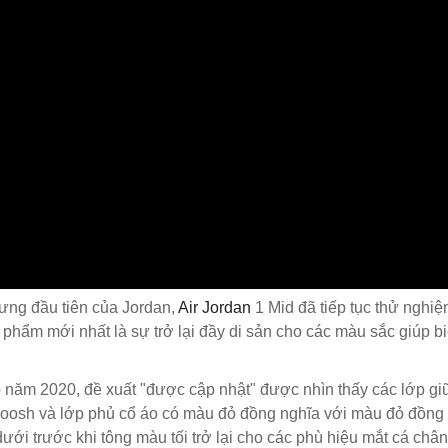
ưng đầu tiên của Jordan,
Air Jordan
1 Mid đã tiếp tục thử nghi
 phẩm mới nhất là sự trở lại đầy di sản cho các màu sắc giúp 
ào năm 2020, đề xuất "được cập nhật" được nhìn thấy các lớp g
swoosh và lớp phủ cổ áo có màu đỏ đồng nghĩa với màu đỏ đồng
ưới trước khi tông màu tối trở lại cho các phù hiệu mắt cá chân