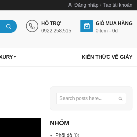
Đăng nhập
Tạo tài khoản
HỖ TRỢ
GIỎ MUA HÀNG
0922.258.515
0
item
0đ
UXURY
KIẾN THỨC VỀ GIÀY
Search
Searc
NHÓM
Phối đồ
(0)