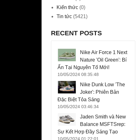
Kiến thức
(0)
Tin tức
(5421)
RECENT POSTS
Nike Air Force 1 Next
Nature 'Oil Green': Bí
Ẩn Tại Nguyên Tố Mới!
10/05/2024 08:35:48
Nike Dunk Low 'The
Joker': Phiên Bản
Đặc Biệt Tỏa Sáng
10/05/2024 03:46:34
Jaden Smith và New
Balance MSFTSrep:
Sự Kết Hợp Đầy Sáng Tạo
10/05/2024 01:22:01