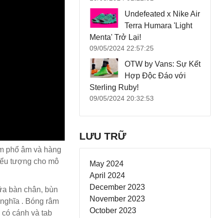
Undefeated x Nike Air
Terra Humara 'Light
Menta' Trở Lại!
09/05/2024 22:57:25
OTW by Vans: Sự Kết
Hợp Độc Đáo với
Sterling Ruby!
09/05/2024 20:32:53
LƯU TRỮ
ệm phổ âm và hàng
biểu tượng cho mô
May 2024
April 2024
December 2023
iữa bàn chân, bùn
November 2023
 nghĩa . Bóng râm
October 2023
 có cánh và tab