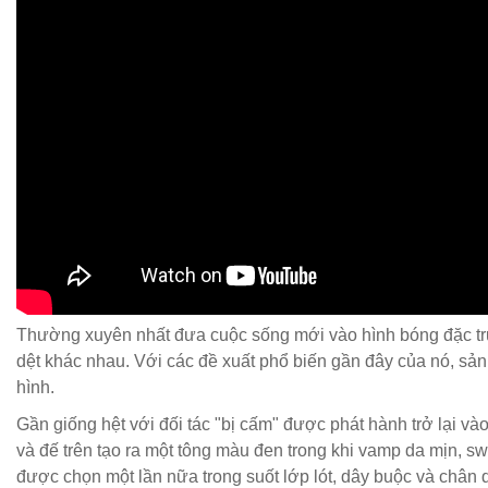
Thường xuyên nhất đưa cuộc sống mới vào hình bóng đặc tr
dệt khác nhau. Với các đề xuất phổ biến gần đây của nó, sản
hình.
Gần giống hệt với đối tác "bị cấm" được phát hành trở lại v
và đế trên tạo ra một tông màu đen trong khi vamp da mịn, 
được chọn một lần nữa trong suốt lớp lót, dây buộc và chân d