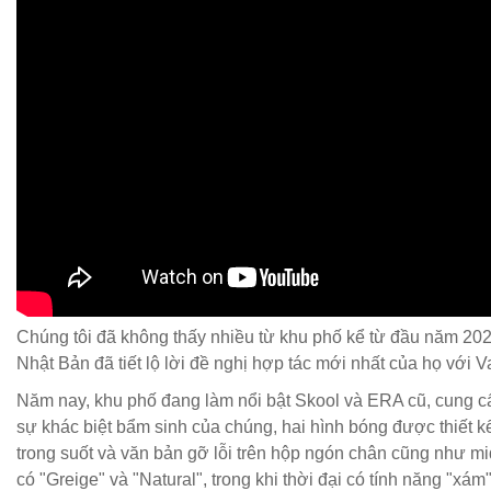
Chúng tôi đã không thấy nhiều từ khu phố kể từ đầu năm 202
Nhật Bản đã tiết lộ lời đề nghị hợp tác mới nhất của họ với Va
Năm nay, khu phố đang làm nổi bật Skool và ERA cũ, cung cấ
sự khác biệt bẩm sinh của chúng, hai hình bóng được thiết k
trong suốt và văn bản gỡ lỗi trên hộp ngón chân cũng như mi
có "Greige" và "Natural", trong khi thời đại có tính năng "xám