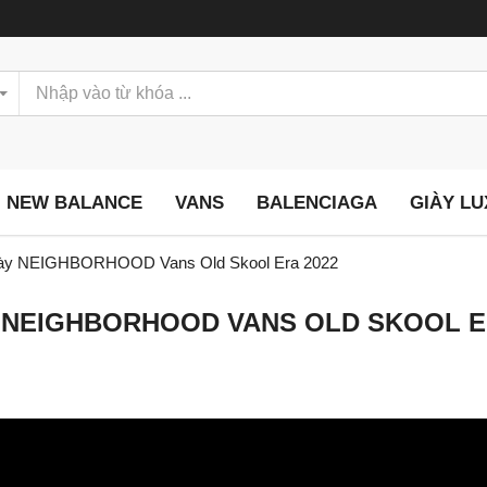
NEW BALANCE
VANS
BALENCIAGA
GIÀY L
̃u giày NEIGHBORHOOD Vans Old Skool Era 2022
GIÀY NEIGHBORHOOD VANS OLD SKOOL E