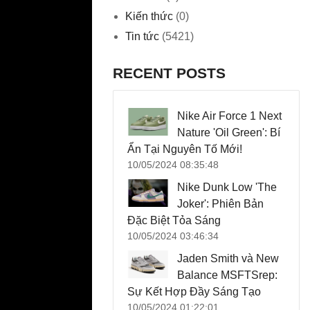
Kiến thức
(0)
Tin tức
(5421)
RECENT POSTS
Nike Air Force 1 Next
Nature 'Oil Green': Bí
Ẩn Tại Nguyên Tố Mới!
10/05/2024 08:35:48
Nike Dunk Low 'The
Joker': Phiên Bản
Đặc Biệt Tỏa Sáng
10/05/2024 03:46:34
Jaden Smith và New
Balance MSFTSrep:
Sự Kết Hợp Đầy Sáng Tạo
10/05/2024 01:22:01