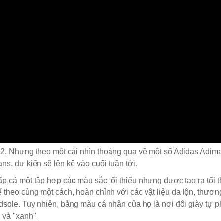
2. Nhưng theo một cái nhìn thoáng qua về một số Adidas Adima
ns, dự kiến sẽ lên kệ vào cuối tuần tới.
p cả một tập hợp các màu sắc tối thiểu nhưng được tạo ra tối t
ế theo cùng một cách, hoàn chỉnh với các vật liệu da lộn, thư
dsole. Tuy nhiên, bảng màu cá nhân của họ là nơi đôi giày tự p
" và "xanh".