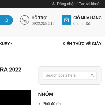
Đăng nhập
Tạo tài khoản
HỖ TRỢ
GIỎ MUA HÀNG
0922.258.515
0
item
0đ
UXURY
KIẾN THỨC VỀ GIÀY
RA 2022
Search
Searc
NHÓM
Phối đồ
(0)