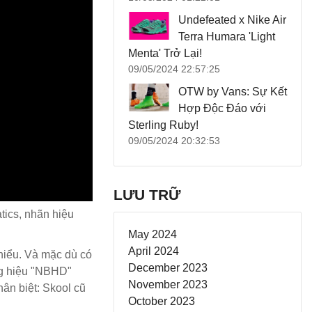
Undefeated x Nike Air
Terra Humara 'Light
Menta' Trở Lại!
09/05/2024 22:57:25
OTW by Vans: Sự Kết
Hợp Độc Đáo với
Sterling Ruby!
09/05/2024 20:32:53
LƯU TRỮ
tics, nhãn hiệu
May 2024
April 2024
hiểu. Và mặc dù có
December 2023
ơng hiệu "NBHD"
November 2023
hân biệt: Skool cũ
October 2023