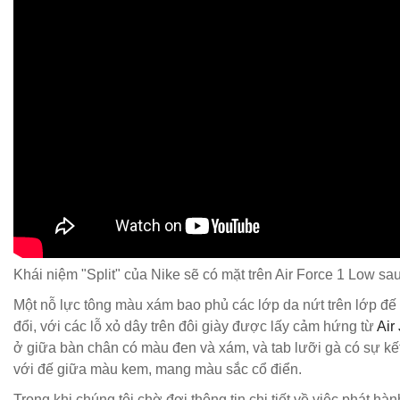
Khái niệm "Split" của Nike sẽ có mặt trên Air Force 1 Low sa
Một nỗ lực tông màu xám bao phủ các lớp da nứt trên lớp đế c
đổi, với các lỗ xỏ dây trên đôi giày được lấy cảm hứng từ
Air
ở giữa bàn chân có màu đen và xám, và tab lưỡi gà có sự kế
với đế giữa màu kem, mang màu sắc cổ điển.
Trong khi chúng tôi chờ đợi thông tin chi tiết về việc phát 