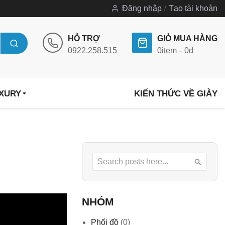
Đăng nhập
Tạo tài khoản
HỖ TRỢ
GIỎ MUA HÀNG
0922.258.515
0
item
0đ
UXURY
KIẾN THỨC VỀ GIÀY
Search
Searc
NHÓM
Phối đồ
(0)