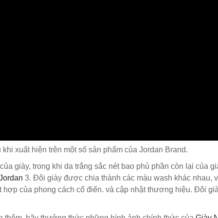
u khi xuất hiện trên một số sản phẩm của Jordan Brand.
ủa giày, trong khi da trắng sắc nét bao phủ phần còn lại của già
 Jordan
3. Đôi giày được chia thành các màu wash khác nhau, 
t hợp của phong cách cổ điển. và cập nhật thương hiệu. Đôi gi
hành thêm, hãy thưởng thức những hình ảnh chính thức của
Giày N