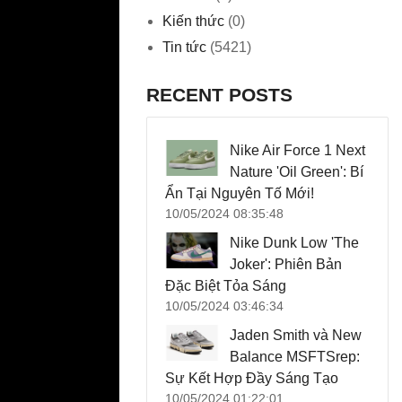
Kiến thức
(0)
Tin tức
(5421)
RECENT POSTS
Nike Air Force 1 Next
Nature 'Oil Green': Bí
Ẩn Tại Nguyên Tố Mới!
10/05/2024 08:35:48
Nike Dunk Low 'The
Joker': Phiên Bản
Đặc Biệt Tỏa Sáng
10/05/2024 03:46:34
Jaden Smith và New
Balance MSFTSrep:
Sự Kết Hợp Đầy Sáng Tạo
10/05/2024 01:22:01