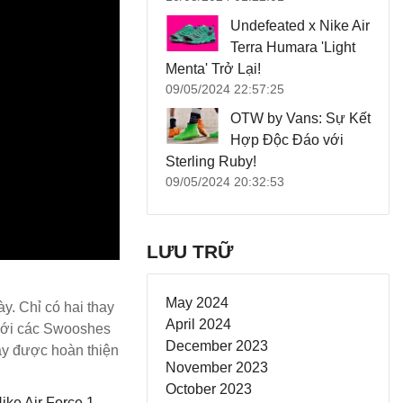
Undefeated x Nike Air
Terra Humara 'Light
Menta' Trở Lại!
09/05/2024 22:57:25
OTW by Vans: Sự Kết
Hợp Độc Đáo với
Sterling Ruby!
09/05/2024 20:32:53
LƯU TRỮ
May 2024
y. Chỉ có hai thay
April 2024
với các Swooshes
December 2023
ày được hoàn thiện
November 2023
October 2023
ike Air Force 1