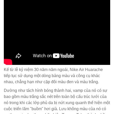
Kể từ lễ kỷ niệm 30 năm năm ngoái, Nike Air Huarache
tiếp tục sử dụng một dòng bảng màu và công cụ khác
nhau, chẳng hạn như cặp đôi màu đen và màu trắng.
Dường như tách hình bóng thành hai, vamp của nó có sự
bao gồm màu trắng sắc nét trên toàn bộ cấu trúc lưới của
nó trong khi các lớp phủ da bị nứt xung quanh thể hiện một
cuộc triển lãm "buồm" hơi già. Lưu không màu của nó có