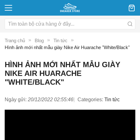
Trang chủ
Blog
Tin tức
Hình ảnh mới nhất mẫu giày Nike Air Huarache "White/Black"
HÌNH ẢNH MỚI NHẤT MẪU GIÀY
NIKE AIR HUARACHE
"WHITE/BLACK"
Ngày gửi:
20/12/2022 02:55:46
Categories:
Tin tức