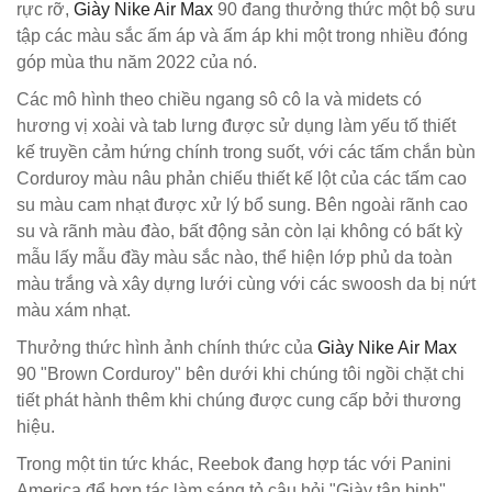
rực rỡ,
Giày Nike Air Max
90 đang thưởng thức một bộ sưu
tập các màu sắc ấm áp và ấm áp khi một trong nhiều đóng
góp mùa thu năm 2022 của nó.
Các mô hình theo chiều ngang sô cô la và midets có
hương vị xoài và tab lưng được sử dụng làm yếu tố thiết
kế truyền cảm hứng chính trong suốt, với các tấm chắn bùn
Corduroy màu nâu phản chiếu thiết kế lột của các tấm cao
su màu cam nhạt được xử lý bổ sung. Bên ngoài rãnh cao
su và rãnh màu đào, bất động sản còn lại không có bất kỳ
mẫu lấy mẫu đầy màu sắc nào, thể hiện lớp phủ da toàn
màu trắng và xây dựng lưới cùng với các swoosh da bị nứt
màu xám nhạt.
Thưởng thức hình ảnh chính thức của
Giày Nike Air Max
90 "Brown Corduroy" bên dưới khi chúng tôi ngồi chặt chi
tiết phát hành thêm khi chúng được cung cấp bởi thương
hiệu.
Trong một tin tức khác, Reebok đang hợp tác với Panini
America để hợp tác làm sáng tỏ câu hỏi "Giày tân binh".