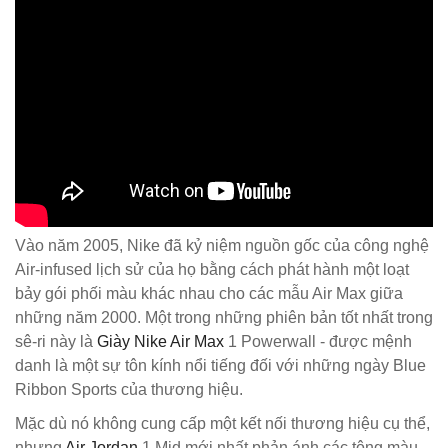
Vào năm 2005, Nike đã kỷ niệm nguồn gốc của công nghệ
Air-infused lịch sử của họ bằng cách phát hành một loạt
bảy gói phối màu khác nhau cho các mẫu Air Max giữa
những năm 2000. Một trong những phiên bản tốt nhất trong
sê-ri này là
Giày Nike Air Max
1 Powerwall - được mệnh
danh là một sự tôn kính nổi tiếng đối với những ngày Blue
Ribbon Sports của thương hiệu.
Mặc dù nó không cung cấp một kết nối thương hiệu cụ thể,
nhưng
Air Jordan
1 Mid mới nhất phản ánh các tông màu