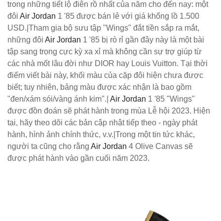
trong những tiết lộ điên rồ nhất của năm cho đến nay: một
đôi
Air Jordan
1 '85 được bán lẻ với giá khổng lồ 1.500
USD.|Tham gia bộ sưu tập "Wings" đắt tiền sắp ra mắt,
những đôi
Air Jordan
1 '85 bị rò rỉ gần đây này là một bài
tập sang trọng cực kỳ xa xỉ mà không cần sự trợ giúp từ
các nhà mốt lâu đời như DIOR hay Louis Vuitton. Tại thời
điểm viết bài này, khối màu của cặp đôi hiện chưa được
biết; tuy nhiên, bảng màu được xác nhận là bao gồm
"đen/xám sói/vàng ánh kim".|
Air Jordan
1 '85 "Wings"
được đồn đoán sẽ phát hành trong mùa Lễ hội 2023. Hiện
tại, hãy theo dõi các bản cập nhật tiếp theo - ngày phát
hành, hình ảnh chính thức, v.v.|Trong một tin tức khác,
người ta cũng cho rằng
Air Jordan
4 Olive Canvas sẽ
được phát hành vào gần cuối năm 2023.