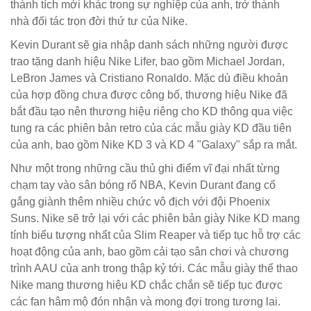
thành tích mới khác trong sự nghiệp của anh, trở thành
nhà đối tác trọn đời thứ tư của Nike.
Kevin Durant sẽ gia nhập danh sách những người được
trao tặng danh hiệu Nike Lifer, bao gồm Michael Jordan,
LeBron James và Cristiano Ronaldo. Mặc dù điều khoản
của hợp đồng chưa được công bố, thương hiệu Nike đã
bắt đầu tạo nên thương hiệu riêng cho KD thông qua việc
tung ra các phiên bản retro của các mẫu giày KD đầu tiên
của anh, bao gồm Nike KD 3 và KD 4 "Galaxy" sắp ra mắt.
Như một trong những cầu thủ ghi điểm vĩ đại nhất từng
chạm tay vào sân bóng rổ NBA, Kevin Durant đang cố
gắng giành thêm nhiều chức vô địch với đội Phoenix
Suns. Nike sẽ trở lại với các phiên bản giày Nike KD mang
tính biểu tượng nhất của Slim Reaper và tiếp tục hỗ trợ các
hoạt động của anh, bao gồm cải tạo sân chơi và chương
trình AAU của anh trong thập kỷ tới. Các mẫu giày thể thao
Nike mang thương hiệu KD chắc chắn sẽ tiếp tục được
các fan hâm mộ đón nhận và mong đợi trong tương lai.