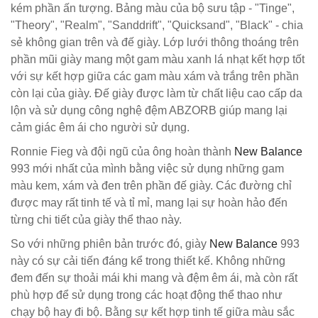
kém phần ấn tượng. Bảng màu của bộ sưu tập - "Tinge",
"Theory", "Realm", "Sanddrift", "Quicksand", "Black" - chia
sẻ không gian trên và đế giày. Lớp lưới thông thoáng trên
phần mũi giày mang một gam màu xanh lá nhạt kết hợp tốt
với sự kết hợp giữa các gam màu xám và trắng trên phần
còn lại của giày. Đế giày được làm từ chất liệu cao cấp da
lộn và sử dụng công nghệ đệm ABZORB giúp mang lại
cảm giác êm ái cho người sử dụng.
Ronnie Fieg và đội ngũ của ông hoàn thành
New Balance
993 mới nhất của mình bằng việc sử dụng những gam
màu kem, xám và đen trên phần đế giày. Các đường chỉ
được may rất tinh tế và tỉ mỉ, mang lại sự hoàn hảo đến
từng chi tiết của giày thể thao này.
So với những phiên bản trước đó, giày
New Balance
993
này có sự cải tiến đáng kể trong thiết kế. Không những
đem đến sự thoải mái khi mang và đệm êm ái, mà còn rất
phù hợp để sử dụng trong các hoạt động thể thao như
chạy bộ hay đi bộ. Bằng sự kết hợp tinh tế giữa màu sắc