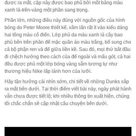
được ra mắt, cặp này được bao phủ bởi một bảng màu
xanh lá-trên-vàng một phần sang trọng.
Phần lớn, những điều này đúng với nguồn gốc của hình
bóng do Peter Moore thiết kế, xâm lấn rất ít vào kiểu dáng
hai tông màu cổ điển. Lớp phủ da màu xanh lá cây bao
phủ bên trên phần đế mặc quần áo màu trắng, bổ sung cho
cả bộ phận ren và đế giữa liền kề. Sau đó, mọi thứ bắt đầu
đi chệch hướng theo cách của đế ngoài và mấu gót, cả hai
đều được phủ một lớp bóng vàng sẫm tương tự như
thương hiệu Nike lấp lánh hơn của lưỡi.
Hãy tận hưởng cái nhìn sớm, chi tiết về những Dunks sắp
ra mắt bên dưới. Tại thời điểm viết bài này, ngày phát hành
vẫn chưa được tiết lộ; khi nhiều thông tin xuất hiện, chúng
tôi chắc chắn sẽ cập nhật câu chuyện bên dưới.