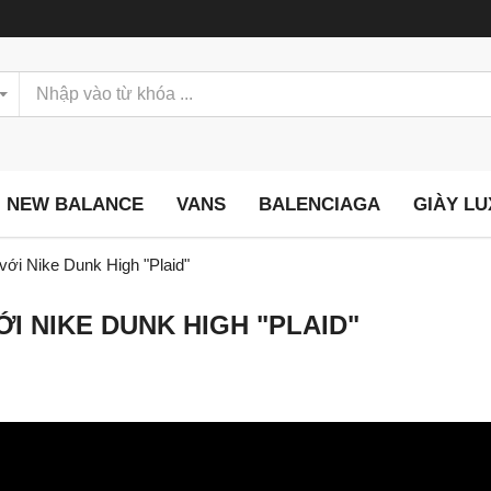
NEW BALANCE
VANS
BALENCIAGA
GIÀY L
ới Nike Dunk High "Plaid"
 NIKE DUNK HIGH "PLAID"