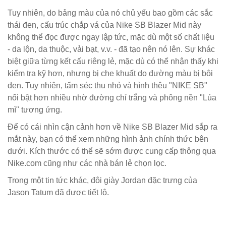
Tuy nhiên, do bảng màu của nó chủ yếu bao gồm các sắc
thái đen, cấu trúc chắp vá của Nike SB Blazer Mid này
không thể đọc được ngay lập tức, mặc dù một số chất liệu
- da lộn, da thuộc, vải bạt, v.v. - đã tạo nên nó lên. Sự khác
biệt giữa từng kết cấu riêng lẻ, mặc dù có thể nhận thấy khi
kiểm tra kỹ hơn, nhưng bị che khuất do đường màu bị bôi
đen. Tuy nhiên, tấm séc thu nhỏ và hình thêu "NIKE SB"
nổi bật hơn nhiều nhờ đường chỉ trắng và phông nền "Lúa
mì" tương ứng.
Để có cái nhìn cận cảnh hơn về Nike SB Blazer Mid sắp ra
mắt này, bạn có thể xem những hình ảnh chính thức bên
dưới. Kích thước có thể sẽ sớm được cung cấp thông qua
Nike.com cũng như các nhà bán lẻ chọn lọc.
Trong một tin tức khác, đôi giày Jordan đặc trưng của
Jason Tatum đã được tiết lộ.