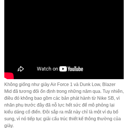
Không giống như giày Air Force 1 và Dunk Low, Blazer
Mid đã tương đối ổn định trong những năm qua. Tuy nhiên,
điều đó không bao gồm các bản phát hành từ Nike SB, vì
nhãn phụ trước đây đã nỗ lực hết sức để mô phỏng lại
kiểu dáng cổ điển. Đôi sắp ra mắt này chỉ là một ví dụ bổ
sung, vì nó tiếp tục giải cấu trúc thiết kế thông thường của
giày.