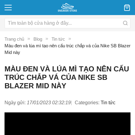
Trang chủ
Blog
Tin tức
Màu đen và lúa mì tạo nên cấu trúc chắp vá của Nike SB Blazer
Mid này
MÀU ĐEN VÀ LÚA MÌ TẠO NÊN CẤU
TRÚC CHẮP VÁ CỦA NIKE SB
BLAZER MID NÀY
Ngày gửi:
17/01/2023 02:32:19
Categories:
Tin tức