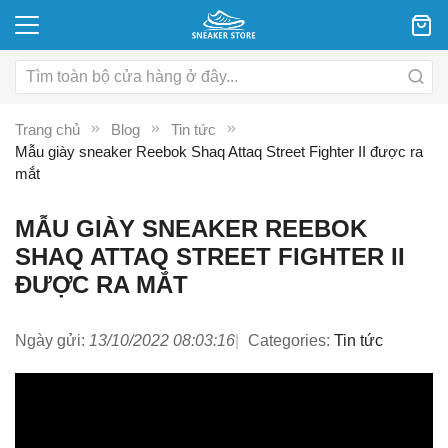
Trang chủ
Blog
Tin tức
Mẫu giày sneaker Reebok Shaq Attaq Street Fighter II được ra
mắt
MẪU GIÀY SNEAKER REEBOK
SHAQ ATTAQ STREET FIGHTER II
ĐƯỢC RA MẮT
Ngày gửi:
13/10/2022 08:03:16
Categories:
Tin tức