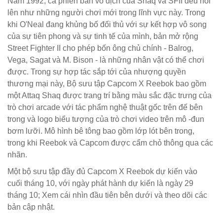
Năm 1992, cả phiên bản vô địch của Shaq và SFII đều nổi
lên như những người chơi mới trong lĩnh vực này. Trong
khi O'Neal đang khủng bố đối thủ với sự kết hợp vô song
của sự tiên phong và sự tinh tế của mình, bản mở rộng
Street Fighter II cho phép bốn ông chủ chính - Balrog,
Vega, Sagat và M. Bison - là những nhân vật có thể chơi
được. Trong sự hợp tác sắp tới của nhượng quyền
thương mại này, Bộ sưu tập Capcom X Reebok bao gồm
một Attaq Shaq được trang trí bằng màu sắc đặc trưng của
trò chơi arcade với tác phẩm nghệ thuật gốc trên đế bên
trong và logo biểu tượng của trò chơi video trên mô -đun
bơm lưỡi. Mô hình bê tông bao gồm lớp lót bên trong,
trong khi Reebok và Capcom được cẩm chỏ thông qua các
nhãn.
Một bộ sưu tập đầy đủ Capcom X Reebok dự kiến vào
cuối tháng 10, với ngày phát hành dự kiến là ngày 29
tháng 10; Xem cái nhìn đầu tiên bên dưới và theo dõi các
bản cập nhật.