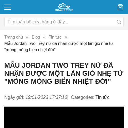
Trang chủ
Blog
Tin tức
Mẫu Jordan Two Trey nữ đã nhận được một làn gió nhẹ từ
"mòng mòng biển nhiệt đới"
MẪU JORDAN TWO TREY NỮ ĐÃ
NHẬN ĐƯỢC MỘT LÀN GIÓ NHẸ TỪ
"MÒNG MÒNG BIỂN NHIỆT ĐỚI"
Ngày gửi:
19/01/2023 17:37:16
Categories:
Tin tức