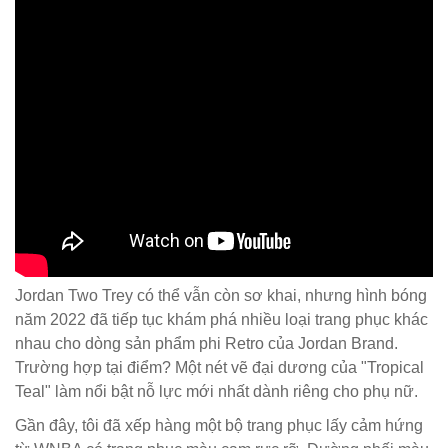
Jordan Two Trey có thể vẫn còn sơ khai, nhưng hình bóng
năm 2022 đã tiếp tục khám phá nhiều loại trang phục khác
nhau cho dòng sản phẩm phi Retro của Jordan Brand.
Trường hợp tại điểm? Một nét vẽ đại dương của "Tropical
Teal" làm nổi bật nỗ lực mới nhất dành riêng cho phụ nữ.
Gần đây, tôi đã xếp hàng một bộ trang phục lấy cảm hứng