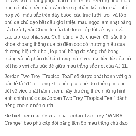
từ WNBA có trang phục màu cam rực rỡ. Đường phối màu
phụ có phần trên màu xám tương phản. Màu đơn sắc phù
hợp với màu sắc trên dây buộc, cấu trúc lưỡi lưới và lớp
phủ da chủ đạo bắt đầu giới thiệu màu ngọc lam nhạt bằng
cách xử lý vải Chenille của tab lưỡi, lớp lót vớ nylon và
các tab kéo phía sau. Cuối cùng, việc chuyển đổi sắc thái
khoe khoang thông qua bộ đếm dọc có thương hiệu của
thương hiệu thứ hai, lớp phủ bằng da sáng chế bóng
loáng và bộ phận đế bán trong mờ được đặt liền kề của nó
kết hợp với cấu trúc đế giữa màu trắng sắc nét của AJ 11.
Jordan Two Trey "Tropical Teal" sẽ được phát hành với giá
bán lẻ là $155. Trong khi chúng tôi chờ đợi thông tin chi
tiết về việc phát hành thêm, hãy thưởng thức những hình
ảnh chính thức của Jordan Two Trey "Tropical Teal" dành
riêng cho nữ bên dưới.
Để biết thêm các đề xuất của Jordan Two Trey, "WNBA
Orange" bao phủ cặp đôi bằng tấm ốp màu trắng chủ đạo.