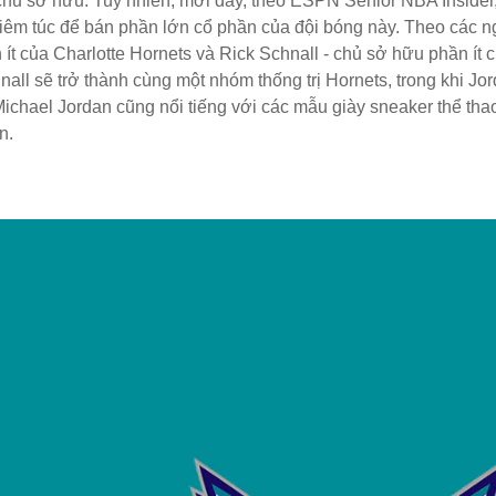
hủ sở hữu. Tuy nhiên, mới đây, theo ESPN Senior NBA Insider,
êm túc để bán phần lớn cổ phần của đội bóng này. Theo các ng
t của Charlotte Hornets và Rick Schnall - chủ sở hữu phần ít 
nall sẽ trở thành cùng một nhóm thống trị Hornets, trong khi J
Michael Jordan cũng nổi tiếng với các mẫu giày sneaker thể tha
n.