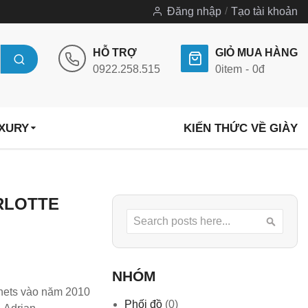
Đăng nhập
Tạo tài khoản
HỖ TRỢ
GIỎ MUA HÀNG
0922.258.515
0
item
0đ
UXURY
KIẾN THỨC VỀ GIÀY
RLOTTE
Search
Searc
NHÓM
rnets vào năm 2010
Phối đồ
(0)