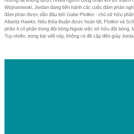
nhưng lại không được nhiều người công nhận khi trở thành c
Wojnarowski, Jordan đang tiến hành các cuộc đàm phán nghi
đàm phán được dẫn đầu bởi Gabe Plotkin - chủ sở hữu phần í
Atlanta Hawks. Nếu thỏa thuận được hoàn tất, Plotkin và Sch
phần ít cổ phần trong đội bóng.Ngoài việc sở hữu đội bóng, 
Tuy nhiên, trong bài viết này, không có đề cập đến giày Jorda