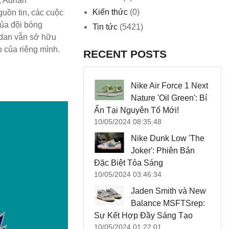
 Adrian
Kiến thức
(0)
uồn tin, các cuộc
của đội bóng
Tin tức
(5421)
ordan vẫn sở hữu
o của riêng mình.
RECENT POSTS
Nike Air Force 1 Next
Nature 'Oil Green': Bí
Ẩn Tại Nguyên Tố Mới!
10/05/2024 08:35:48
Nike Dunk Low 'The
Joker': Phiên Bản
Đặc Biệt Tỏa Sáng
10/05/2024 03:46:34
Jaden Smith và New
Balance MSFTSrep:
Sự Kết Hợp Đầy Sáng Tạo
10/05/2024 01:22:01