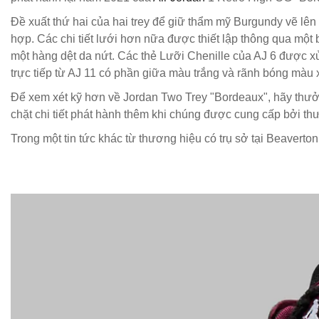
Đề xuất thứ hai của hai trey để giữ thẩm mỹ Burgundy vẽ lên
hợp. Các chi tiết lưới hơn nữa được thiết lập thông qua một
một hàng dệt da nứt. Các thẻ Lưỡi Chenille của AJ 6 được xử
trực tiếp từ AJ 11 có phần giữa màu trắng và rãnh bóng mà
Để xem xét kỹ hơn về Jordan Two Trey "Bordeaux", hãy thưởn
chặt chi tiết phát hành thêm khi chúng được cung cấp bởi th
Trong một tin tức khác từ thương hiệu có trụ sở tại Beaverton