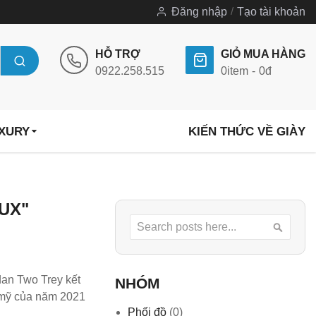
Đăng nhập
Tạo tài khoản
HỖ TRỢ
GIỎ MUA HÀNG
0922.258.515
0
item
0đ
UXURY
KIẾN THỨC VỀ GIÀY
UX"
Search
Searc
dan Two Trey kết
NHÓM
m mỹ của năm 2021
Phối đồ
(0)