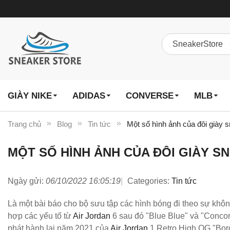
GIÀY NIKE
ADIDAS
CONVERSE
MLB
Trang chủ
Blog
Tin tức
Một số hình ảnh của đôi giày 
MỘT SỐ HÌNH ẢNH CỦA ĐÔI GIÀY 
Ngày gửi:
06/10/2022 16:05:19
Categories:
Tin tức
Là một bài báo cho bộ sưu tập các hình bóng đi theo sự khôn
hợp các yếu tố từ
Air Jordan
6 sau đó "Blue Blue" và "Concor
phát hành lại năm 2021 của
Air Jordan
1 Retro High OG "Bor