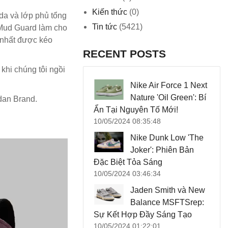
Kiến thức
(0)
 da và lớp phủ tổng
Tin tức
(5421)
i Mud Guard làm cho
y nhất được kéo
RECENT POSTS
khi chúng tôi ngồi
Nike Air Force 1 Next
Nature 'Oil Green': Bí
rdan Brand.
Ẩn Tại Nguyên Tố Mới!
10/05/2024 08:35:48
Nike Dunk Low 'The
Joker': Phiên Bản
Đặc Biệt Tỏa Sáng
10/05/2024 03:46:34
Jaden Smith và New
Balance MSFTSrep:
Sự Kết Hợp Đầy Sáng Tạo
10/05/2024 01:22:01