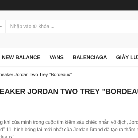
NEW BALANCE
VANS
BALENCIAGA
GIÀY L
sneaker Jordan Two Trey "Bordeaux"
SNEAKER JORDAN TWO TREY "BORDEA
g khí của mình trong cuộc tìm kiếm sáu chiếc nhẫn vô địch, Jor
d" 11, hình bóng lai mới nhất của Jordan Brand đã tạo ra thẩ
deaux".