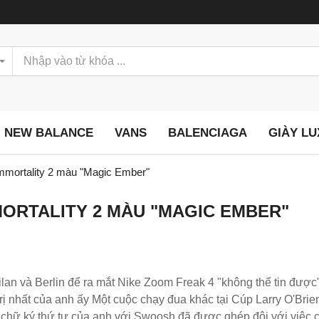
NEW BALANCE
VANS
BALENCIAGA
GIÀY L
Immortality 2 màu "Magic Ember"
MORTALITY 2 MÀU "MAGIC EMBER"
ilan và Berlin để ra mắt Nike Zoom Freak 4 "không thể tin được
rị nhất của anh ấy Một cuộc chạy đua khác tại Cúp Larry O'Bri
g chữ ký thứ tư của anh với Swoosh đã được ghép đôi với việc 