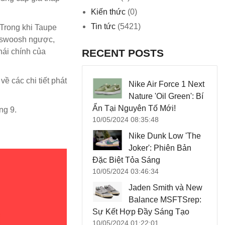
Kiến thức
(0)
Tin tức
(5421)
 Trong khi Taupe
y swoosh ngược,
hái chính của
RECENT POSTS
ề các chi tiết phát
Nike Air Force 1 Next
Nature 'Oil Green': Bí
Ẩn Tại Nguyên Tố Mới!
ng 9.
10/05/2024 08:35:48
Nike Dunk Low 'The
Joker': Phiên Bản
Đặc Biệt Tỏa Sáng
10/05/2024 03:46:34
Jaden Smith và New
Balance MSFTSrep:
Sự Kết Hợp Đầy Sáng Tạo
10/05/2024 01:22:01