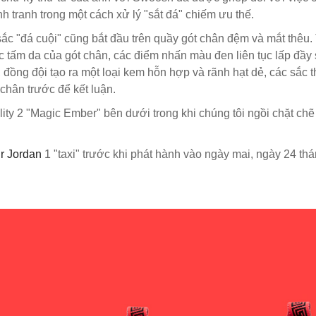
h tranh trong một cách xử lý "sắt đá" chiếm ưu thế.
ắc "đá cuội" cũng bắt đầu trên quầy gót chân đệm và mắt thêu.
c tấm da của gót chân, các điểm nhấn màu đen liên tục lấp đầ
 đồng đội tạo ra một loại kem hỗn hợp và rãnh hạt dẻ, các sắc t
 chân trước để kết luận.
y 2 "Magic Ember" bên dưới trong khi chúng tôi ngồi chặt chẽ v
ir Jordan
1 "taxi" trước khi phát hành vào ngày mai, ngày 24 thá