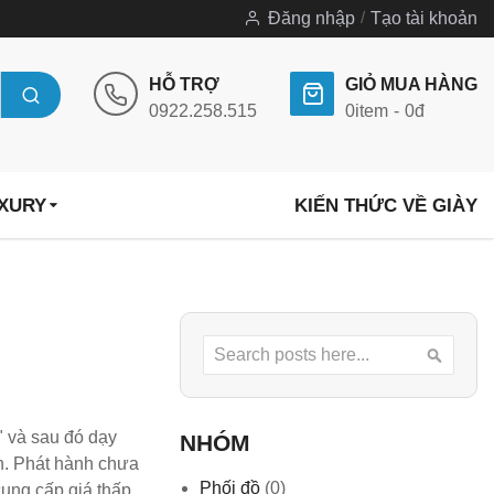
Đăng nhập
Tạo tài khoản
HỖ TRỢ
GIỎ MUA HÀNG
0922.258.515
0
item
0đ
UXURY
KIẾN THỨC VỀ GIÀY
Search
Searc
" và sau đó dạy
NHÓM
en. Phát hành chưa
Phối đồ
(0)
cung cấp giá thấp