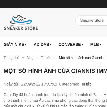
GIÀY NIKE
ADIDAS
CONVERSE
MLB
Trang chủ
Blog
Tin tức
Một số hình ảnh của Giannis 
MỘT SỐ HÌNH ẢNH CỦA GIANNIS IM
Ngày gửi:
29/09/2022 13:31:01
Categories:
Tin tức
Gần đây đã hoàn thành tour du lịch kỳ dị của mình ở Paris, M
cho thanh niên châu Âu cách mô phỏng các động thái thống t
đến một chục đề xuất kể từ khi ra mắt vào tháng 6, hình bón