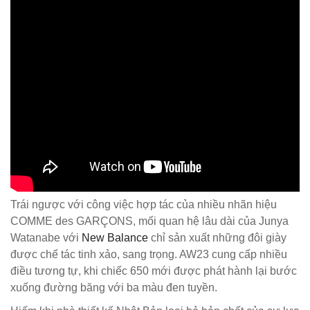
Trái ngược với công việc hợp tác của nhiều nhãn hiệu
COMME des GARÇONS, mối quan hệ lâu dài của Junya
Watanabe với
New Balance
chỉ sản xuất những đôi giày
được chế tác tinh xảo, sang trọng. AW23 cung cấp nhiều
điều tương tự, khi chiếc 650 mới được phát hành lại bước
xuống đường băng với ba màu đen tuyền.