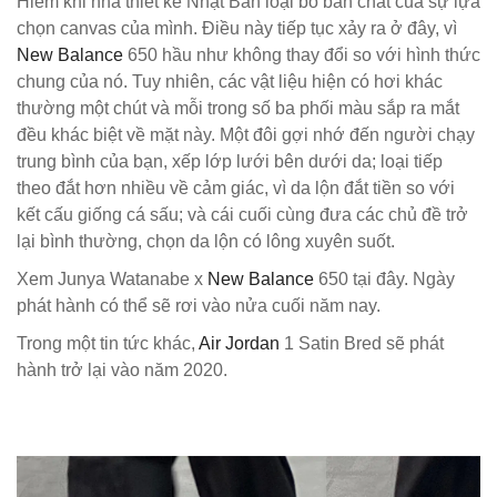
Hiếm khi nhà thiết kế Nhật Bản loại bỏ bản chất của sự lựa
chọn canvas của mình. Điều này tiếp tục xảy ra ở đây, vì
New Balance
650 hầu như không thay đổi so với hình thức
chung của nó. Tuy nhiên, các vật liệu hiện có hơi khác
thường một chút và mỗi trong số ba phối màu sắp ra mắt
đều khác biệt về mặt này. Một đôi gợi nhớ đến người chạy
trung bình của bạn, xếp lớp lưới bên dưới da; loại tiếp
theo đắt hơn nhiều về cảm giác, vì da lộn đắt tiền so với
kết cấu giống cá sấu; và cái cuối cùng đưa các chủ đề trở
lại bình thường, chọn da lộn có lông xuyên suốt.
Xem Junya Watanabe x
New Balance
650 tại đây. Ngày
phát hành có thể sẽ rơi vào nửa cuối năm nay.
Trong một tin tức khác,
Air Jordan
1 Satin Bred sẽ phát
hành trở lại vào năm 2020.