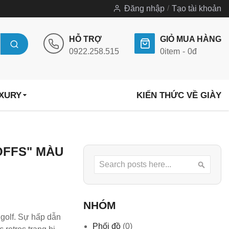
Đăng nhập
Tạo tài khoản
HỖ TRỢ
GIỎ MUA HÀNG
0922.258.515
0
item
0đ
UXURY
KIẾN THỨC VỀ GIÀY
OFFS" MÀU
Search
Searc
NHÓM
 golf. Sự hấp dẫn
Phối đồ
(0)