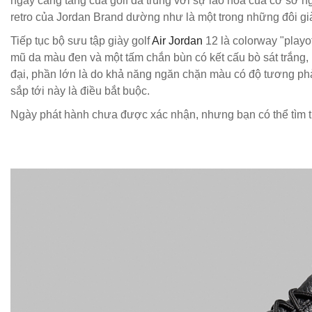
ngày càng tăng của golf đã trùng với sự lão hóa của cơ sở ngư
retro của Jordan Brand dường như là một trong những đôi già
Tiếp tục bộ sưu tập giày golf
Air Jordan
12 là colorway "play
mũ da màu đen và một tấm chắn bùn có kết cấu bò sát trắng, 
đại, phần lớn là do khả năng ngăn chặn màu có độ tương phả
sắp tới này là điều bắt buộc.
Ngày phát hành chưa được xác nhận, nhưng bạn có thể tìm t