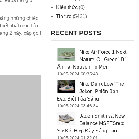
 retros trang bị
Kiến thức
(0)
Tin tức
(5421)
 bằng những chiếc
iết nhất mọi thời
RECENT POSTS
ng 2 này, cặp golf
Nike Air Force 1 Next
Nature 'Oil Green': Bí
Ẩn Tại Nguyên Tố Mới!
10/05/2024 08:35:48
Nike Dunk Low 'The
Joker': Phiên Bản
Đặc Biệt Tỏa Sáng
10/05/2024 03:46:34
Jaden Smith và New
Balance MSFTSrep:
Sự Kết Hợp Đầy Sáng Tạo
10/05/2024 01:22:01