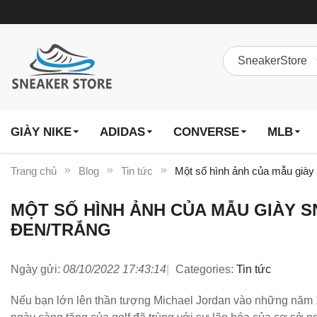
GIÀY NIKE
ADIDAS
CONVERSE
MLB
Trang chủ
Blog
Tin tức
Một số hình ảnh của mẫu giày 
MỘT SỐ HÌNH ẢNH CỦA MẪU GIÀY S
ĐEN/TRẮNG
Ngày gửi:
08/10/2022 17:43:14
Categories:
Tin tức
Nếu bạn lớn lên thần tượng Michael Jordan vào những năm 199