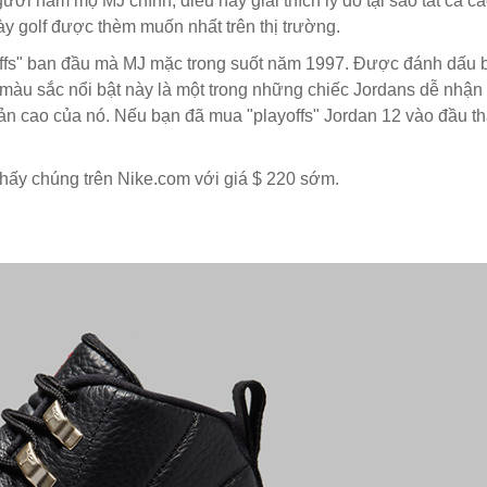
ời hâm mộ MJ chính, điều này giải thích lý do tại sao tất cả các
y golf được thèm muốn nhất trên thị trường.
offs" ban đầu mà MJ mặc trong suốt năm 1997. Được đánh dấu
màu sắc nổi bật này là một trong những chiếc Jordans dễ nhận b
n cao của nó. Nếu bạn đã mua "playoffs" Jordan 12 vào đầu thá
hấy chúng trên Nike.com với giá $ 220 sớm.