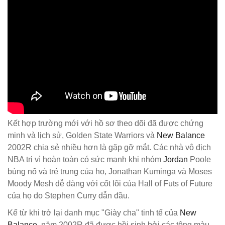
Kết hợp trường mới với hồ sơ theo dõi đã được chứng
minh và lịch sử, Golden State Warriors và
New Balance
2002R chia sẻ nhiều hơn là gặp gỡ mắt. Các nhà vô địch
NBA trị vì hoàn toàn có sức mạnh khi nhóm
Jordan
Poole
bùng nổ và trẻ trung của họ, Jonathan Kuminga và Moses
Moody Mesh dễ dàng với cốt lõi của Hall of Futs of Future
của họ do Stephen Curry dẫn đầu.
Kể từ khi trở lại danh mục "Giày cha" tinh tế của
New
Balance
, năm 2002R đã được hồi sinh bởi các tông màu