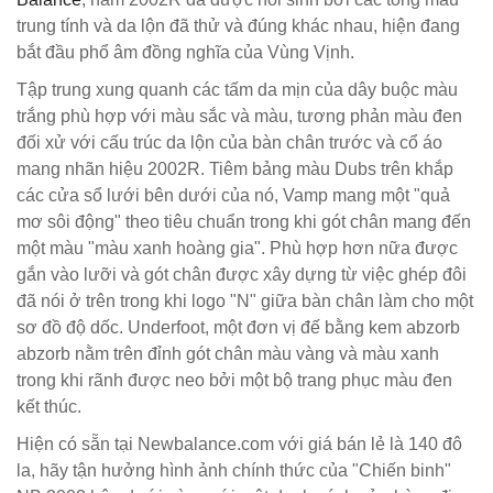
trung tính và da lộn đã thử và đúng khác nhau, hiện đang
bắt đầu phổ âm đồng nghĩa của Vùng Vịnh.
Tập trung xung quanh các tấm da mịn của dây buộc màu
trắng phù hợp với màu sắc và màu, tương phản màu đen
đối xử với cấu trúc da lộn của bàn chân trước và cổ áo
mang nhãn hiệu 2002R. Tiêm bảng màu Dubs trên khắp
các cửa sổ lưới bên dưới của nó, Vamp mang một "quả
mơ sôi động" theo tiêu chuẩn trong khi gót chân mang đến
một màu "màu xanh hoàng gia". Phù hợp hơn nữa được
gắn vào lưỡi và gót chân được xây dựng từ việc ghép đôi
đã nói ở trên trong khi logo "N" giữa bàn chân làm cho một
sơ đồ độ dốc. Underfoot, một đơn vị đế bằng kem abzorb
abzorb nằm trên đỉnh gót chân màu vàng và màu xanh
trong khi rãnh được neo bởi một bộ trang phục màu đen
kết thúc.
Hiện có sẵn tại Newbalance.com với giá bán lẻ là 140 đô
la, hãy tận hưởng hình ảnh chính thức của "Chiến binh"