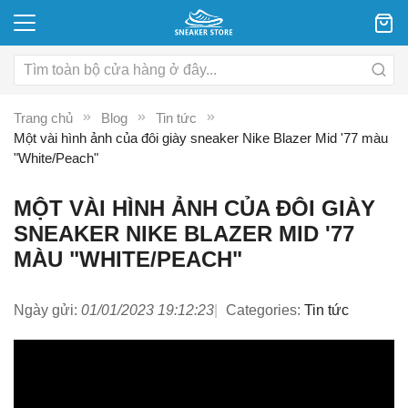
Trang chủ
Blog
Tin tức
Một vài hình ảnh của đôi giày sneaker Nike Blazer Mid '77 màu
"White/Peach"
MỘT VÀI HÌNH ẢNH CỦA ĐÔI GIÀY
SNEAKER NIKE BLAZER MID '77
MÀU "WHITE/PEACH"
Ngày gửi:
01/01/2023 19:12:23
Categories:
Tin tức