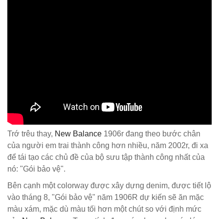
Trớ trêu thay,
New Balance
1906r đang theo bước chân
của người em trai thành công hơn nhiều, năm 2002r, đi xa
để tái tạo các chủ đề của bộ sưu tập thành công nhất của
nó: "Gói bảo vệ".
Bên cạnh một colorway được xây dựng denim, được tiết lộ
vào tháng 8, "Gói bảo vệ" năm 1906R dự kiến sẽ ăn mặc
màu xám, mặc dù màu tối hơn một chút so với định mức