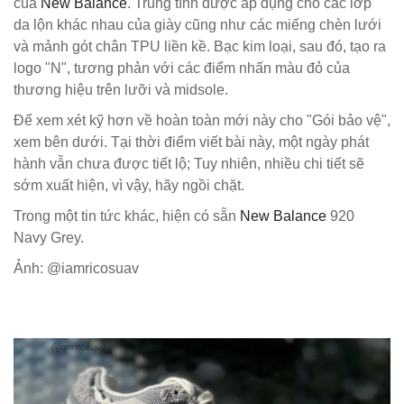
của
New Balance
. Trung tính được áp dụng cho các lớp
da lộn khác nhau của giày cũng như các miếng chèn lưới
và mảnh gót chân TPU liền kề. Bạc kim loại, sau đó, tạo ra
logo "N", tương phản với các điểm nhấn màu đỏ của
thương hiệu trên lưỡi và midsole.
Để xem xét kỹ hơn về hoàn toàn mới này cho "Gói bảo vệ",
xem bên dưới. Tại thời điểm viết bài này, một ngày phát
hành vẫn chưa được tiết lộ; Tuy nhiên, nhiều chi tiết sẽ
sớm xuất hiện, vì vậy, hãy ngồi chặt.
Trong một tin tức khác, hiện có sẵn
New Balance
920
Navy Grey.
Ảnh: @iamricosuav