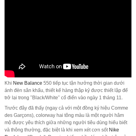
Khi
New Balance
550 tiếp tục tận hưởng thời gian dưới
ánh đèn sân khấu, thiết kế hàng thập kỷ được thiết lập để
trở lại trong "Black/White" cổ điển vào ngày 1 tháng 11.
Trước đây đã thấy (ngay cả với một đồng ký hiệu Comme
des Garçons), colorway hai tông màu là một người hâm
mộ được yêu thích giữa những người tiêu dùng hiểu biết
và thông thường, đặc biệt là khi xem xét cơn sốt
Nike