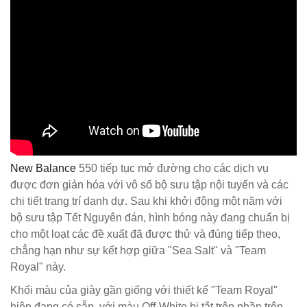
New Balance
550 tiếp tục mở đường cho các dịch vụ
được đơn giản hóa với vô số bộ sưu tập nội tuyến và các
chi tiết trang trí danh dự. Sau khi khởi động một năm với
bộ sưu tập Tết Nguyên đán, hình bóng này đang chuẩn bị
cho một loạt các đề xuất đã được thử và đúng tiếp theo,
chẳng hạn như sự kết hợp giữa "Sea Salt" và "Team
Royal" này.
Khối màu của giày gần giống với thiết kế "Team Royal"
hiện đang có sẵn, với màu Off-White bị tắt trên phần trên