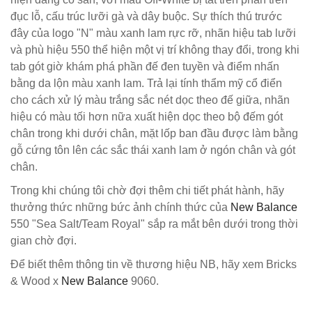
đục lỗ, cấu trúc lưỡi gà và dây buộc. Sự thích thú trước
đây của logo "N" màu xanh lam rực rỡ, nhãn hiệu tab lưỡi
và phù hiệu 550 thể hiện một vị trí không thay đổi, trong khi
tab gót giờ khám phá phần đế đen tuyền và điểm nhấn
bằng da lộn màu xanh lam. Trả lại tính thẩm mỹ cổ điển
cho cách xử lý màu trắng sắc nét dọc theo đế giữa, nhãn
hiệu có màu tối hơn nữa xuất hiện dọc theo bộ đếm gót
chân trong khi dưới chân, mặt lốp ban đầu được làm bằng
gỗ cứng tôn lên các sắc thái xanh lam ở ngón chân và gót
chân.
Trong khi chúng tôi chờ đợi thêm chi tiết phát hành, hãy
thưởng thức những bức ảnh chính thức của
New Balance
550 "Sea Salt/Team Royal" sắp ra mắt bên dưới trong thời
gian chờ đợi.
Để biết thêm thông tin về thương hiệu NB, hãy xem Bricks
& Wood x
New Balance
9060.