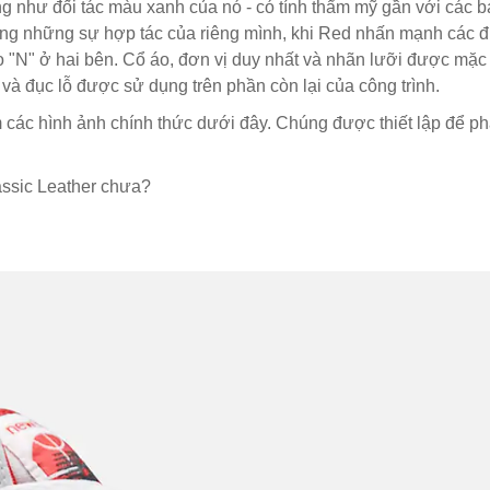
g như đối tác màu xanh của nó - có tính thẩm mỹ gần với các 
ong những sự hợp tác của riêng mình, khi Red nhấn mạnh các đ
o "N" ở hai bên. Cổ áo, đơn vị duy nhất và nhãn lưỡi được mặc
g và đục lỗ được sử dụng trên phần còn lại của công trình.
 các hình ảnh chính thức dưới đây. Chúng được thiết lập để p
assic Leather chưa?