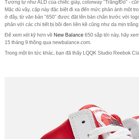
Tương tự như ALD của chiếc giày, colorway "Trắng/Đỏ" - cũn
Mặc dù vậy, cặp này đặc biệt đi xa đến mức phản ánh một tr
ở đây, từ văn bản "650" được đặt lên bàn chân trước với log
phản với các chi tiết bị bôi đen liền kề cũng như da mịn trắn
Để xem xét kỹ hơn về
New Balance
650 sắp tới này, hãy xem
15 tháng 9 thông qua newbalance.com.
Trong một tin tức khác, bạn đã thấy LQQK Studio Reebok Cl