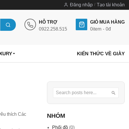
Đăng nhập
Tạo tài khoản
HỖ TRỢ
GIỎ MUA HÀNG
0922.258.515
0
item
0đ
UXURY
KIẾN THỨC VỀ GIÀY
Search
Searc
yêu thích Các
NHÓM
Phối đồ
(0)