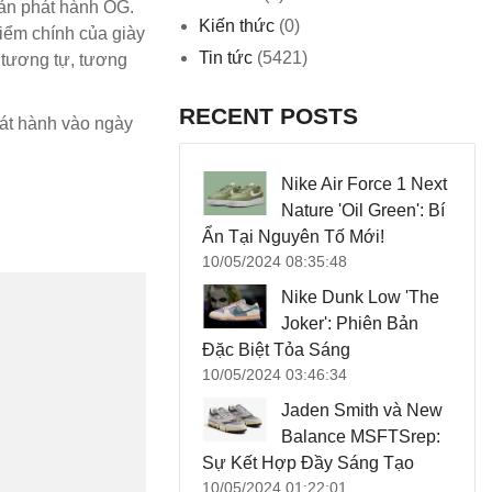
bản phát hành OG.
Kiến thức
(0)
iểm chính của giày
Tin tức
(5421)
 tương tự, tương
RECENT POSTS
hát hành vào ngày
Nike Air Force 1 Next
Nature 'Oil Green': Bí
Ẩn Tại Nguyên Tố Mới!
10/05/2024 08:35:48
Nike Dunk Low 'The
Joker': Phiên Bản
Đặc Biệt Tỏa Sáng
10/05/2024 03:46:34
Jaden Smith và New
Balance MSFTSrep:
Sự Kết Hợp Đầy Sáng Tạo
10/05/2024 01:22:01