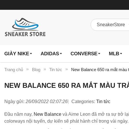
GIÀY NIKE
ADIDAS
CONVERSE
MLB
Trang chủ
Blog
Tin tức
New Balance 650 ra mắt màu t
NEW BALANCE 650 RA MẮT MÀU TR
Ngày gửi:
26/09/2022 02:07:26
Categories:
Tin tức
Đầu năm nay,
New Balance
và Aime Leon đã mở ra sự trở lạ
colorways nội tuyến, dự kiến sẽ phát hành chỉ trong vài ngày.