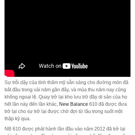
Sự trỗi dậy của tính thẩm mỹ sẵn sàng cho đường mòn đã
bắt đầu trong vài năm gần đây, và mùa thu năm nay cũng
không ngoại lệ. Quay trở lại kho lưu trữ đầy di sản của họ
hết lần này đến lần khác,
New Balance
610 đã được đưa
trở lại cho sự trở lại được chờ đợi từ lâu trong suốt một
thập kỷ qua.
NB 610 được phát hành lần đầu vào năm 2012 đã trở lại