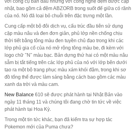
với công cụ ban đầu nhưng với công nghệ đệm được cập
nhật, bao gồm cả đệm ABZORB trong suốt đế giữa có rãnh
của nó. Nó đã loại bỏ chuỗi trên đặc trưng một lần.
Cung cấp một bộ đôi dịch vụ, cấu trúc đầu tiên sử dụng
cặp màu nâu và đen đơn giản, phủ lớp nền chống chịu
thời tiết bằng tông màu đen tuyền chủ đạo trong khi các
lớp phủ gia cố của nó mở rộng tông màu be, đi kèm với
logo chữ "N" màu bạc. Bản dựng thứ hai có một màu nâu
sẫm bị tắt tiếng trên các lớp phủ của nó với lớp bên dưới
tạo ra một bộ trang phục màu xám khói đậm, trong khi sơ
đồ tổng thể được làm sáng bằng cách bao gồm các màu
xanh da trời và màu cam.
New Balance
610 sẽ được phát hành tại Nhật Bản vào
ngày 11 tháng 11 và chúng tôi đang chờ tin tức về việc
phát hành tại Hoa Kỳ.
Trong một tin tức khác, bạn đã kiểm tra sự hợp tác
Pokemon mới của Puma chưa?