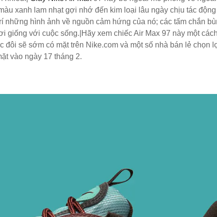
màu xanh lam nhạt gợi nhớ đến kim loại lâu ngày chịu tác động 
trí những hình ảnh về nguồn cảm hứng của nó; các tấm chắn bù
 hơi giống với cuộc sống.|Hãy xem chiếc Air Max 97 này một các
đôi sẽ sớm có mặt trên Nike.com và một số nhà bán lẻ chọn lọc
ặt vào ngày 17 tháng 2.