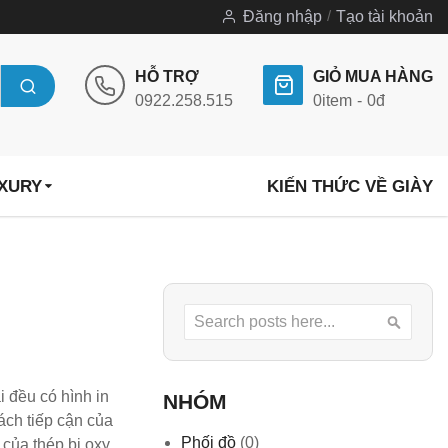
Đăng nhập
Tạo tài khoản
HỖ TRỢ
GIỎ MUA HÀNG
0922.258.515
0
item
0đ
UXURY
KIẾN THỨC VỀ GIÀY
Search
Searc
 đều có hình in
NHÓM
ách tiếp cận của
Phối đồ
(0)
của thép bị oxy