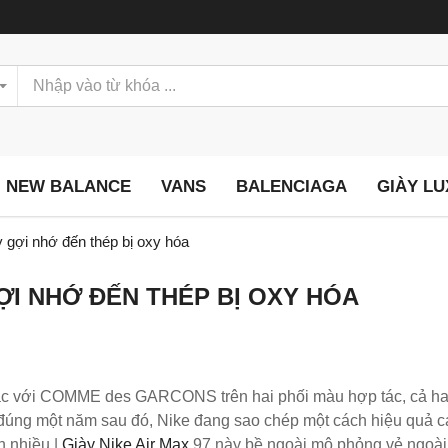
NEW BALANCE
VANS
BALENCIAGA
GIÀY L
 gợi nhớ đến thép bị oxy hóa
ỢI NHỚ ĐẾN THÉP BỊ OXY HÓA
tác với COMME des GARCONS trên hai phối màu hợp tác, cả hai
 đúng một năm sau đó, Nike đang sao chép một cách hiệu quả c
n nhiều.|
Giày Nike Air Max
97 này bề ngoài mô phỏng vẻ ngoài 