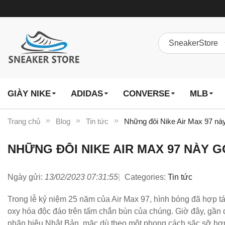
GIÀY NIKE
ADIDAS
CONVERSE
MLB
Trang chủ
Blog
Tin tức
Những đôi Nike Air Max 97 này
NHỮNG ĐÔI NIKE AIR MAX 97 NÀY G
Ngày gửi:
13/02/2023 07:31:55
Categories:
Tin tức
Trong lễ kỷ niệm 25 năm của Air Max 97, hình bóng đã hợp 
oxy hóa độc đáo trên tấm chắn bùn của chúng. Giờ đây, gần
nhãn hiệu Nhật Bản, mặc dù theo một phong cách sặc sỡ hơ