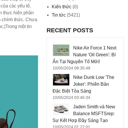
của các yếu tố.
Kiến thức
(0)
n thực hiện phần
Tin tức
(5421)
h chính thức. Chưa
.|Trong một tin
RECENT POSTS
Nike Air Force 1 Next
Nature 'Oil Green': Bí
Ẩn Tại Nguyên Tố Mới!
10/05/2024 08:35:48
Nike Dunk Low 'The
Joker': Phiên Bản
Đặc Biệt Tỏa Sáng
10/05/2024 03:46:34
Jaden Smith và New
Balance MSFTSrep:
Sự Kết Hợp Đầy Sáng Tạo
10/05/2024 01:22:01