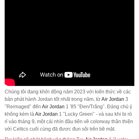
Chúng tôi đang khởi động năm 2023 với kiến thức về các
bản phát hành Jordan tốt nhất trong năm, từ
Air Jordan
3
"Reimaged" đến
Air Jordan
1 '85 "Đen/Trắng". Đáng chú ý
không kém là
Air Jordan
1 "Lucky Green" - và sau khi bị rò
rỉ vào tháng 9, một cái nhìn đầu tiên về colorway thân thiện
với Celtics cuối cùng đã được đun sôi trên bề mặt.