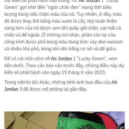
Dự kiến sẽ phát hành vào tháng Tư,
Air Jordan
1 "Lucky
Green" gợi nhớ đến "ngón chân đen" mang tính biểu
tượng trong việc chặn màu của nó. Tuy nhiên, ở đây, màu
đỏ được thay thế bằng màu xanh lá cây, lớp hoàn thiện
sáng hơn của nó được sơn lên quầy gót chân, vạt mắt cá
chân và đế ngoài. Ở những nơi khác, phần còn lại của
công trình được phủ trong màu trung tính: váy đen swoosh
và nhiều lớp phủ, trong khi nền trắng cơ sở và đế giữa.
Để có cái nhìn sớm về
Air Jordan
1 "Lucky Green", xem
bên dưới. Theo các báo cáo trước đây, những điều này dự
kiến sẽ phát hành vào ngày 15 tháng 4 năm 2023.
Trong một tin tức khác, những hình ảnh ban đầu của
Air
Jordan
3 đã được mô phỏng lại gần đây.