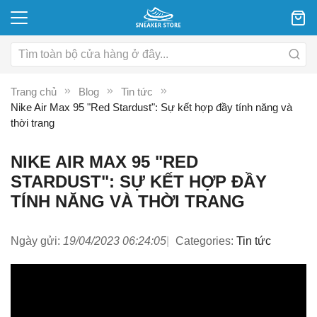
Trang chủ
Blog
Tin tức
Nike Air Max 95 "Red Stardust": Sự kết hợp đầy tính năng và
thời trang
NIKE AIR MAX 95 "RED
STARDUST": SỰ KẾT HỢP ĐẦY
TÍNH NĂNG VÀ THỜI TRANG
Ngày gửi:
19/04/2023 06:24:05
Categories:
Tin tức