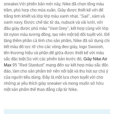
sneaker.Với phiên bản mới này, Nike đã chọn tông màu
trầm, phù hợp cho mùa xuân. Giày được thiết kế với đế
trắng tinh khiết và lớp lớp màu xanh nhạt, "Sail", xám và
xanh navy. Được chế tác từ da, nubuck và vải lưới, với
đầu giày được phủ màu "Vast Grey", kết hợp cùng với lớp
lót nylon màu tương đồng, tạo nên một bộ đôi tuyệt vời. Để
tăng thêm phần cá tính cho sản phẩm, Nike đã sử dụng chi
tiết màu đỏ rực rỡ cho các vòng đeo giày, logo Swoosh,
tên thương hiệu và phần đế giữa được thiết kế với màu
sắc đặc biệt.So với các phiên bản trước đó,
Giày Nike Air
Max
95 "Red Stardust" mang đến sự kết hợp màu sắc độc
đáo, làm cho sản phẩm trở nên nổi bật và thu hút sự chú ý
của người tiêu dùng. Đây là một lựa chọn tuyệt vời cho
những ai yêu thích giày sneaker và mong muốn sở hữu
một sản phẩm thể thao đẳng cấp từ Nike.