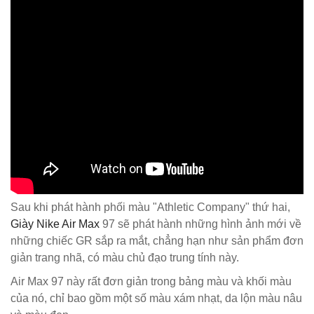
Sau khi phát hành phối màu "Athletic Company" thứ hai,
Giày Nike Air Max
97 sẽ phát hành những hình ảnh mới về
những chiếc GR sắp ra mắt, chẳng hạn như sản phẩm đơn
giản trang nhã, có màu chủ đạo trung tính này.
Air Max 97 này rất đơn giản trong bảng màu và khối màu
của nó, chỉ bao gồm một số màu xám nhạt, da lộn màu nâu