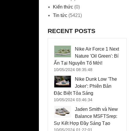
Kiến thức
(0)
Tin tức
(5421)
RECENT POSTS
Nike Air Force 1 Next
Nature 'Oil Green': Bí
Ẩn Tại Nguyên Tố Mới!
10/05/2024 08:35:48
Nike Dunk Low 'The
Joker': Phiên Bản
Đặc Biệt Tỏa Sáng
10/05/2024 03:46:34
Jaden Smith và New
Balance MSFTSrep:
Sự Kết Hợp Đầy Sáng Tạo
10/05/2024 01:22:01