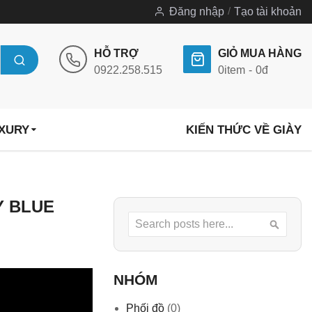
Đăng nhập
Tạo tài khoản
HỖ TRỢ
GIỎ MUA HÀNG
0922.258.515
0
item
0đ
UXURY
KIẾN THỨC VỀ GIÀY
Y BLUE
Search
Searc
NHÓM
Phối đồ
(0)