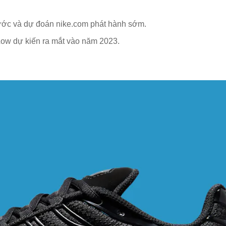
rước và dự đoán nike.com phát hành sớm.
ow dự kiến ​​ra mắt vào năm 2023.