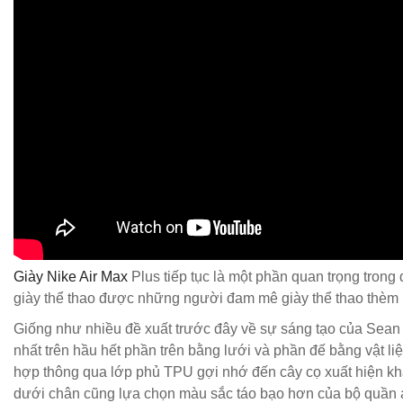
Giày Nike Air Max
Plus tiếp tục là một phần quan trọng tron
giày thể thao được những người đam mê giày thể thao thèm
Giống như nhiều đề xuất trước đây về sự sáng tạo của Sean
nhất trên hầu hết phần trên bằng lưới và phần đế bằng vật l
hợp thông qua lớp phủ TPU gợi nhớ đến cây cọ xuất hiện khắ
dưới chân cũng lựa chọn màu sắc táo bạo hơn của bộ quần á