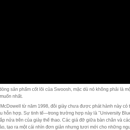
g dòng sản phẩm cốt lõi của Swoosh, mặc dù nó không phải là m
 muốn nhất.
 McDowell từ năm 1998, đôi giày chưa được phát hành này có t
iệu hỗn hợp. Sự tinh tế—trong trường hợp này là "University B
p nửa trên của giày thể thao. Các giá đỡ giữa bàn chân và các
o, tạo ra một cái nhìn đơn giản nhưng tươi mới cho những ngư