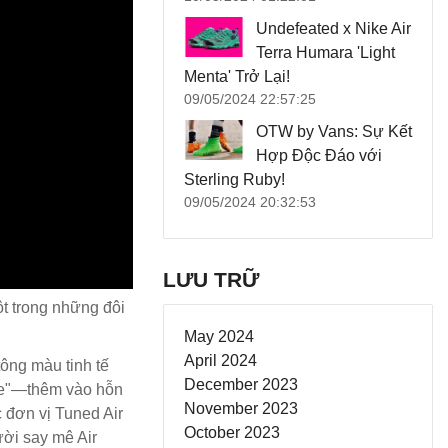
Undefeated x Nike Air
Terra Humara 'Light
Menta' Trở Lại!
09/05/2024 22:57:25
OTW by Vans: Sự Kết
Hợp Độc Đáo với
Sterling Ruby!
09/05/2024 20:32:53
LƯU TRỮ
ột trong những đôi
May 2024
April 2024
ông màu tinh tế
December 2023
lue"—thêm vào hỗn
November 2023
 đơn vị Tuned Air
October 2023
ời say mê Air