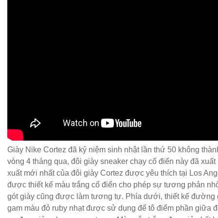
Giày Nike Cortez đã kỷ niệm sinh nhật lần thứ 50 không thà
vòng 4 tháng qua, đôi giày sneaker chạy cổ điển này đã xuất 
xuất mới nhất của đôi giày Cortez được yêu thích tại Los An
được thiết kế màu trắng cổ điển cho phép sự tương phản nhỏ
gót giày cũng được làm tương tự. Phía dưới, thiết kế đường 
gam màu đỏ ruby nhạt được sử dụng để tô điểm phần giữa đế 