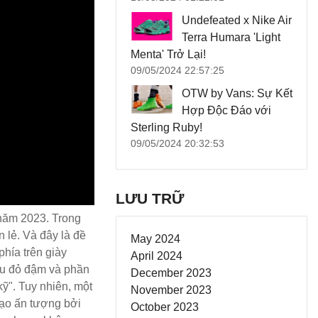
Undefeated x Nike Air
Terra Humara 'Light
Menta' Trở Lại!
09/05/2024 22:57:25
OTW by Vans: Sự Kết
Hợp Độc Đáo với
Sterling Ruby!
09/05/2024 20:32:53
LƯU TRỮ
 năm 2023. Trong
 lẻ. Và đây là đề
May 2024
hía trên giày
April 2024
àu đỏ đậm và phần
December 2023
ỹ". Tuy nhiên, một
November 2023
tạo ấn tượng bởi
October 2023