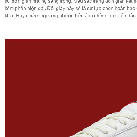
sự đơn giản nhưng sang trọng. Màu sắc trắng đơn giản kết hợ
kém phần hiện đại. Đôi giày này sẽ là sự lựa chọn hoàn hảo c
Nike.Hãy chiêm ngưỡng những bức ảnh chính thức của đôi giày