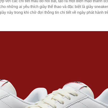
p với các chi tiết màu đỏ nổi bật, tạo ra một diện mạo thanh l
ho những ai yêu thích giày thể thao và đặc biệt là giày sneake
 này trong khi chờ đợi thông tin chi tiết về ngày phát hành tr