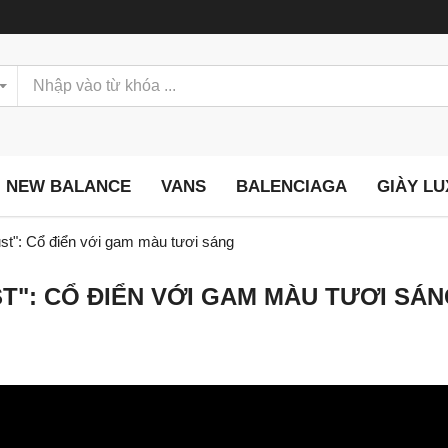
NEW BALANCE
VANS
BALENCIAGA
GIÀY L
st": Cổ điển với gam màu tươi sáng
T": CỔ ĐIỂN VỚI GAM MÀU TƯƠI SÁ