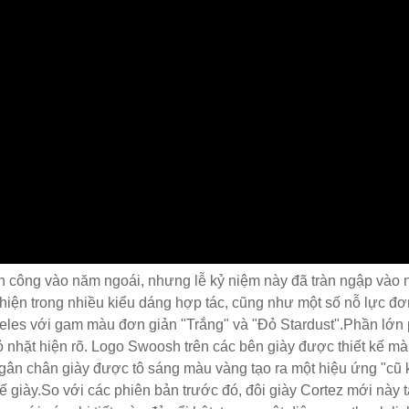
nh công vào năm ngoái, nhưng lễ kỷ niệm này đã tràn ngập vào
hiện trong nhiều kiểu dáng hợp tác, cũng như một số nỗ lực đơn
geles với gam màu đơn giản "Trắng" và "Đỏ Stardust".Phần lớn p
 nhặt hiện rõ. Logo Swoosh trên các bên giày được thiết kế m
gân chân giày được tô sáng màu vàng tạo ra một hiệu ứng "cũ k
giày.So với các phiên bản trước đó, đôi giày Cortez mới này 