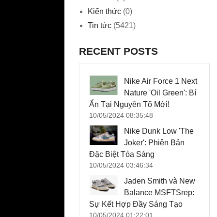
Kiến thức
(0)
Tin tức
(5421)
RECENT POSTS
Nike Air Force 1 Next
Nature 'Oil Green': Bí
Ẩn Tại Nguyên Tố Mới!
10/05/2024 08:35:48
Nike Dunk Low 'The
Joker': Phiên Bản
Đặc Biệt Tỏa Sáng
10/05/2024 03:46:34
Jaden Smith và New
Balance MSFTSrep:
Sự Kết Hợp Đầy Sáng Tạo
10/05/2024 01:22:01