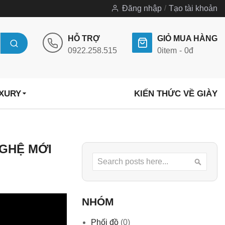
Đăng nhập
Tạo tài khoản
HỖ TRỢ
GIỎ MUA HÀNG
0922.258.515
0
item
0đ
UXURY
KIẾN THỨC VỀ GIÀY
NGHỆ MỚI
Search
Searc
NHÓM
Phối đồ
(0)