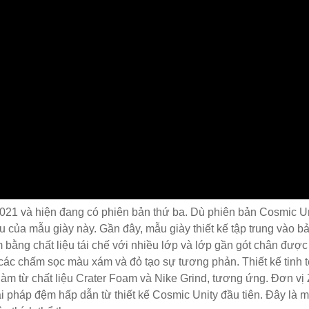
21 và hiện đang có phiên bản thứ ba. Dù phiên bản Cosmic Unit
 của mẫu giày này. Gần đây, mẫu giày thiết kế tập trung vào b
 bằng chất liệu tái chế với nhiều lớp và lớp gần gót chân đượ
i các chấm sọc màu xám và đỏ tạo sự tương phản. Thiết kế tinh 
làm từ chất liệu Crater Foam và Nike Grind, tương ứng. Đơn vị
iải pháp đệm hấp dẫn từ thiết kế Cosmic Unity đầu tiên. Đây là 