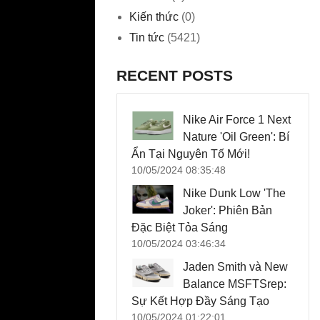
Kiến thức
(0)
Tin tức
(5421)
RECENT POSTS
Nike Air Force 1 Next
Nature 'Oil Green': Bí
Ẩn Tại Nguyên Tố Mới!
10/05/2024 08:35:48
Nike Dunk Low 'The
Joker': Phiên Bản
Đặc Biệt Tỏa Sáng
10/05/2024 03:46:34
Jaden Smith và New
Balance MSFTSrep:
Sự Kết Hợp Đầy Sáng Tạo
10/05/2024 01:22:01