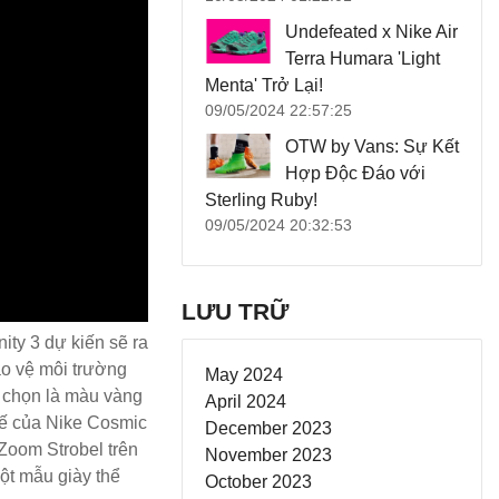
Undefeated x Nike Air
Terra Humara 'Light
Menta' Trở Lại!
09/05/2024 22:57:25
OTW by Vans: Sự Kết
Hợp Độc Đáo với
Sterling Ruby!
09/05/2024 20:32:53
LƯU TRỮ
y 3 dự kiến ​​sẽ ra
ảo vệ môi trường
May 2024
c chọn là màu vàng
April 2024
tế của Nike Cosmic
December 2023
 Zoom Strobel trên
November 2023
một mẫu giày thể
October 2023