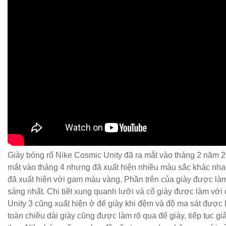
Giày bóng rổ Nike Cosmic Unity đã ra mắt vào tháng 2 năm 20
mắt vào tháng 4 nhưng đã xuất hiện nhiều màu sắc khác nhau
đã xuất hiện với gam màu vàng. Phần trên của giày được làm
sáng nhất. Chi tiết xung quanh lưỡi và cổ giày được làm vớ
Unity 3 cũng xuất hiện ở đế giày khi đệm và độ ma sát được 
toàn chiều dài giày cũng được làm rõ qua đế giày, tiếp tục g