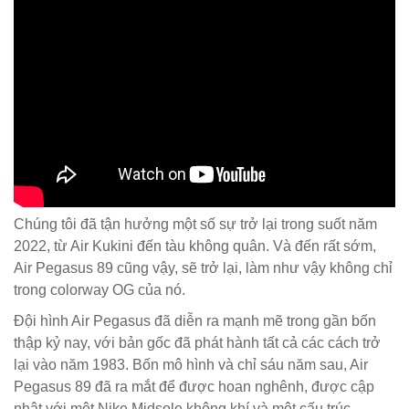
Chúng tôi đã tận hưởng một số sự trở lại trong suốt năm
2022, từ Air Kukini đến tàu không quân. Và đến rất sớm,
Air Pegasus 89 cũng vậy, sẽ trở lại, làm như vậy không chỉ
trong colorway OG của nó.
Đội hình Air Pegasus đã diễn ra mạnh mẽ trong gần bốn
thập kỷ nay, với bản gốc đã phát hành tất cả các cách trở
lại vào năm 1983. Bốn mô hình và chỉ sáu năm sau, Air
Pegasus 89 đã ra mắt để được hoan nghênh, được cập
nhật với một Nike Midsole không khí và một cấu trúc