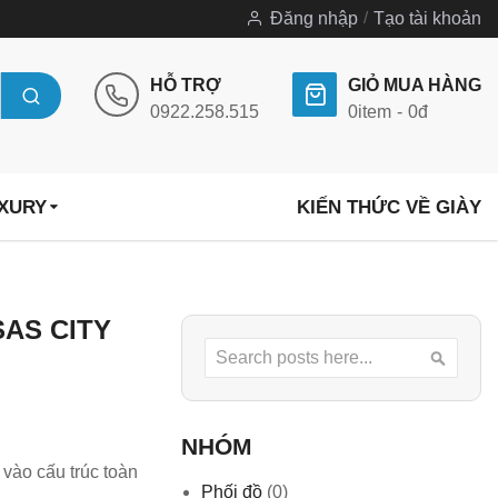
Đăng nhập
Tạo tài khoản
HỖ TRỢ
GIỎ MUA HÀNG
0922.258.515
0
item
0đ
UXURY
KIẾN THỨC VỀ GIÀY
AS CITY
Search
Searc
NHÓM
 vào cấu trúc toàn
Phối đồ
(0)