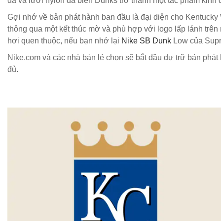
da và lưỡi nylon đã biến Dunks trở thành một tác phẩm kinh đ
Gợi nhớ về bản phát hành ban đầu là đại diện cho Kentucky
thông qua một kết thúc mờ và phù hợp với logo lấp lánh trê
hơi quen thuộc, nếu bạn nhớ lại
Nike SB Dunk
Low của Supr
Nike.com và các nhà bán lẻ chọn sẽ bắt đầu dự trữ bản phát
đủ.