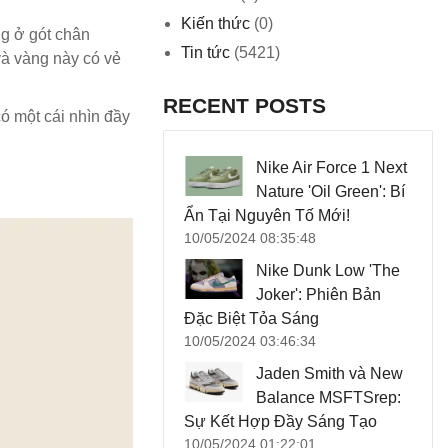
Kiến thức
(0)
g ở gót chân
Tin tức
(5421)
và vàng này có vẻ
RECENT POSTS
ó một cái nhìn đầy
Nike Air Force 1 Next
Nature 'Oil Green': Bí
Ẩn Tại Nguyên Tố Mới!
10/05/2024 08:35:48
Nike Dunk Low 'The
Joker': Phiên Bản
Đặc Biệt Tỏa Sáng
10/05/2024 03:46:34
Jaden Smith và New
Balance MSFTSrep:
Sự Kết Hợp Đầy Sáng Tạo
10/05/2024 01:22:01