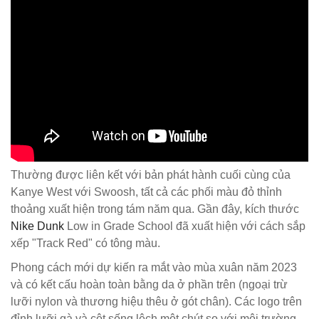
Thường được liên kết với bản phát hành cuối cùng của
Kanye West với Swoosh, tất cả các phối màu đỏ thỉnh
thoảng xuất hiện trong tám năm qua. Gần đây, kích thước
Nike Dunk
Low in Grade School đã xuất hiện với cách sắp
xếp "Track Red" có tông màu.
Phong cách mới dự kiến ​​ra mắt vào mùa xuân năm 2023
và có kết cấu hoàn toàn bằng da ở phần trên (ngoại trừ
lưỡi nylon và thương hiệu thêu ở gót chân). Các logo trên
đỉnh lưỡi gà và cột sống lệch một chút so với môi trường