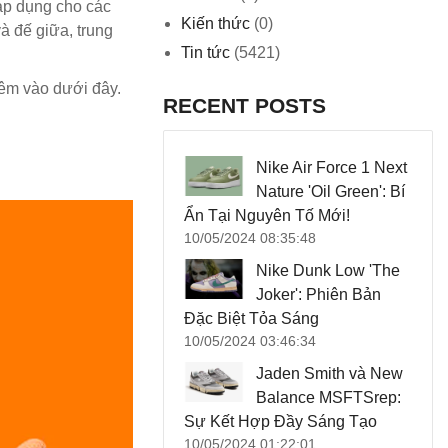
áp dụng cho các
Kiến thức
(0)
à đế giữa, trung
Tin tức
(5421)
hêm vào dưới đây.
RECENT POSTS
Nike Air Force 1 Next
Nature 'Oil Green': Bí
Ẩn Tại Nguyên Tố Mới!
10/05/2024 08:35:48
Nike Dunk Low 'The
Joker': Phiên Bản
Đặc Biệt Tỏa Sáng
10/05/2024 03:46:34
Jaden Smith và New
Balance MSFTSrep:
Sự Kết Hợp Đầy Sáng Tạo
10/05/2024 01:22:01