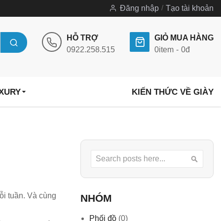
Đăng nhập
Tạo tài khoản
HỖ TRỢ
GIỎ MUA HÀNG
0922.258.515
0
item
0đ
UXURY
KIẾN THỨC VỀ GIÀY
Search
Searc
ỗi tuần. Và cùng
NHÓM
Phối đồ
(0)