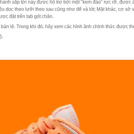
hành sắp tới này được hỗ trợ bởi một "kem đào" rực rỡ, được 
u dọc theo lưỡi theo sau cũng như đế và lót; Mặt khác, cơ sở v
ược đặt trên tab gót chân.
án lẻ. Trong khi đó, hãy xem các hình ảnh chính thức được t
ộ.