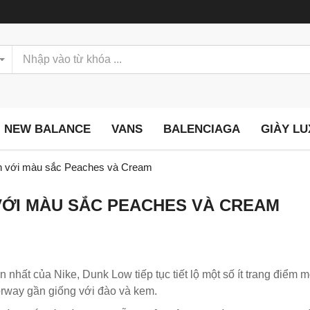
NEW BALANCE
VANS
BALENCIAGA
GIÀY L
h với màu sắc Peaches và Cream
VỚI MÀU SẮC PEACHES VÀ CREAM
nhất của Nike, Dunk Low tiếp tục tiết lộ một số ít trang điểm m
orway gần giống với đào và kem.