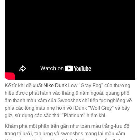
Kể từ khi đề xuất
Nike Dunk
Low "Gray Fog" của thương
hiệu được phát hành vào tháng 9 năm ngoái, quang phổ
âm thanh màu xám của Swooshes chỉ tiếp tục nghiêng về
phía các tông màu nhẹ hơn với Dunk "Wolf Grey" và bây
giờ, sử dụng các sắc thái "Platinum" hiếm khi.
Khám phá một phần trên gần như toàn màu trắng-lưu độ
trang trí lưỡi, tab lưng và swooshes mang lại màu xám